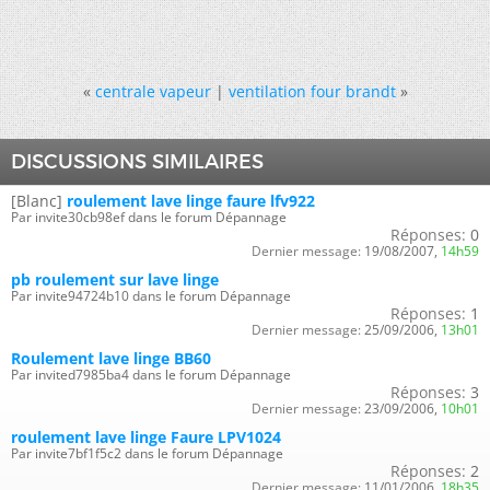
«
centrale vapeur
|
ventilation four brandt
»
DISCUSSIONS SIMILAIRES
[Blanc]
roulement lave linge faure lfv922
Par invite30cb98ef dans le forum Dépannage
Réponses:
0
Dernier message:
19/08/2007,
14h59
pb roulement sur lave linge
Par invite94724b10 dans le forum Dépannage
Réponses:
1
Dernier message:
25/09/2006,
13h01
Roulement lave linge BB60
Par invited7985ba4 dans le forum Dépannage
Réponses:
3
Dernier message:
23/09/2006,
10h01
roulement lave linge Faure LPV1024
Par invite7bf1f5c2 dans le forum Dépannage
Réponses:
2
Dernier message:
11/01/2006,
18h35