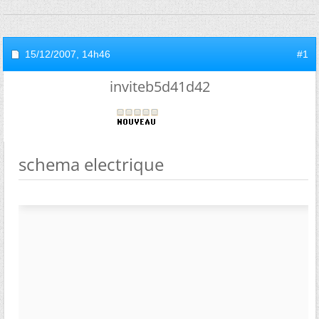
15/12/2007,
14h46
#1
inviteb5d41d42
schema electrique