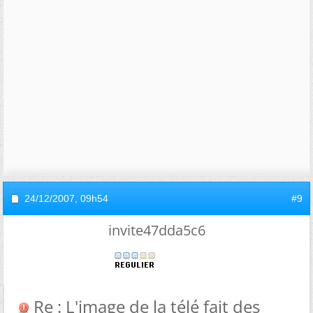
24/12/2007,
09h54
#9
invite47dda5c6
Re : L'image de la télé fait des