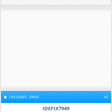
23/12/2007,
19h54
#2
IDEFIX7949