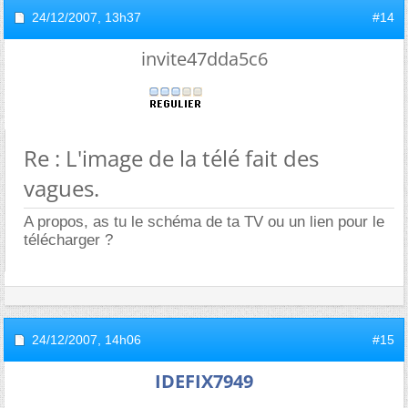
24/12/2007,
13h37
#14
invite47dda5c6
Re : L'image de la télé fait des
vagues.
A propos, as tu le schéma de ta TV ou un lien pour le
télécharger ?
24/12/2007,
14h06
#15
IDEFIX7949