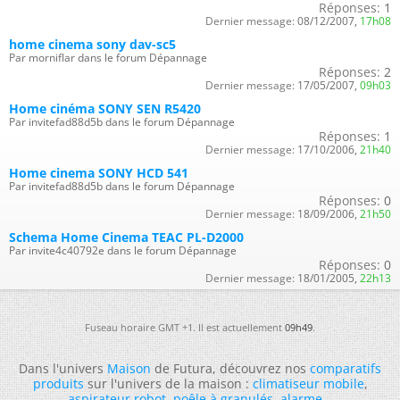
Réponses:
1
Dernier message:
08/12/2007,
17h08
home cinema sony dav-sc5
Par morniflar dans le forum Dépannage
Réponses:
2
Dernier message:
17/05/2007,
09h03
Home cinéma SONY SEN R5420
Par invitefad88d5b dans le forum Dépannage
Réponses:
1
Dernier message:
17/10/2006,
21h40
Home cinema SONY HCD 541
Par invitefad88d5b dans le forum Dépannage
Réponses:
0
Dernier message:
18/09/2006,
21h50
Schema Home Cinema TEAC PL-D2000
Par invite4c40792e dans le forum Dépannage
Réponses:
0
Dernier message:
18/01/2005,
22h13
Fuseau horaire GMT +1. Il est actuellement
09h49
.
Dans l'univers
Maison
de Futura, découvrez nos
comparatifs
produits
sur l'univers de la maison :
climatiseur mobile
,
aspirateur robot
,
poêle à granulés
,
alarme
...