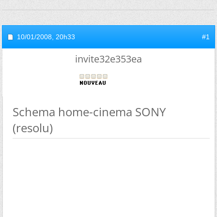
10/01/2008,
20h33
#1
invite32e353ea
Schema home-cinema SONY
(resolu)