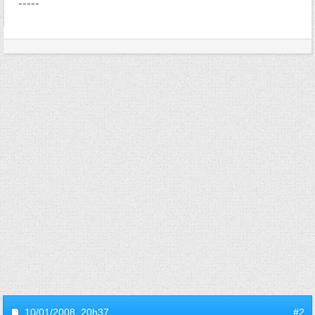
-----
10/01/2008,
20h37
#2