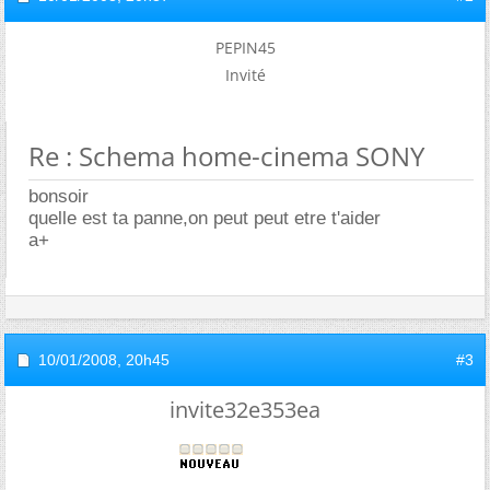
PEPIN45
Invité
Re : Schema home-cinema SONY
bonsoir
quelle est ta panne,on peut peut etre t'aider
a+
10/01/2008,
20h45
#3
invite32e353ea