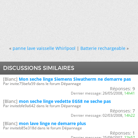
«
panne lave vaisselle Whirlpool
|
Batterie rechargeable
»
DISCUSSIONS SIMILAIRES
[Blanc]
Mon seche linge Siemens Siwatherm ne demarre pas
Par invite75befa59 dans le forum Dépannage
Réponses:
9
Dernier message:
26/05/2008,
14h41
[Blanc]
mon seche linge vedette EG58 ne seche pas
Par invitebfe9a642 dans le forum Dépannage
Réponses:
7
Dernier message:
02/03/2008,
14h22
[Blanc]
mon lave linge ne demarre plus
Par inviteb85e318d dans le forum Dépannage
Réponses:
1
Dernier message:
25/09/2007,
22h57