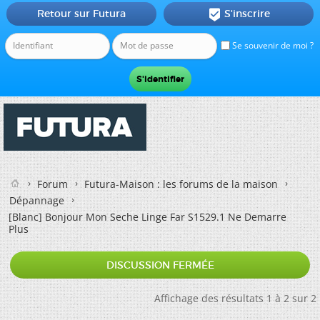
Retour sur Futura
S'inscrire

Se souvenir de moi ?
Forum
Futura-Maison : les forums de la maison
Dépannage
[Blanc]
Bonjour Mon Seche Linge Far S1529.1 Ne Demarre
Plus
DISCUSSION FERMÉE
Affichage des résultats 1 à 2 sur 2