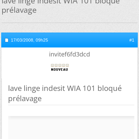
lave linge indesit WIA 101 bloqué
prélavage
17/03/2008,
09h25
#1
invitef6fd3dcd
lave linge indesit WIA 101 bloqué
prélavage