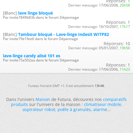
Réponses:
1
Dernier message:
17/06/2008,
20h58
[Blanc]
lave linge bloqué
Par invite7849b83b dans le forum Dépannage
Réponses:
1
Dernier message:
16/10/2007,
17h17
[Blanc]
Tambour bloqué - Lave-linge Indesit WITP82
Par invite79e1fee6 dans le forum Dépannage
Réponses:
10
Dernier message:
05/01/2007,
19h56
lave-linge candy alisé 101 es
Par invite75a502aa dans le forum Dépannage
Réponses:
1
Dernier message:
17/06/2006,
11h23
Fuseau horaire GMT +1. Il est actuellement
13h48
.
Dans l'univers
Maison
de Futura, découvrez nos
comparatifs
produits
sur l'univers de la maison :
climatiseur mobile
,
aspirateur robot
,
poêle à granulés
,
alarme
...