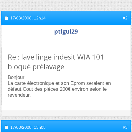
17/03/2008,
12h14
#2
ptigui29
Re : lave linge indesit WIA 101
bloqué prélavage
Bonjour
La carte électronique et son Eprom seraient en
défaut.Cout des pièces 200€ environ selon le
revendeur.
17/03/2008,
13h08
#3