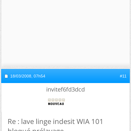
18/03/2008,
07h54
#11
invitef6fd3dcd
Re : lave linge indesit WIA 101
bloqué prélavage