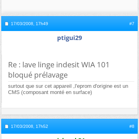
17/03/2008,
17h49
#7
ptigui29
Re : lave linge indesit WIA 101
bloqué prélavage
surtout que sur cet appareil ,l'eprom d'origine est un
CMS (composant monté en surface)
17/03/2008,
17h52
#8