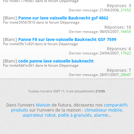
Par invite177fb9b7 dans le forum Dépannage
Réponses:
3
Dernier message:
21/04/2008,
21h52
[Blanc]
Panne sur lave vaisselle Bauknecht gsf 4862
Par invite59567810 dans le forum Dépannage
Réponses:
10
Dernier message:
08/05/2007,
16h55
[Blanc]
Panne F8 sur lave-vaisselle Bauknecht GSF 7599
Par invite09c1c82f dans le forum Dépannage
Réponses:
6
Dernier message:
24/04/2007,
17h22
[Blanc]
code panne lave vaisselle bauknecht
Par invitefdd1e361 dans le forum Dépannage
Réponses:
7
Dernier message:
28/01/2007,
20h47
Fuseau horaire GMT +1. Il est actuellement
21h09
.
Dans l'univers
Maison
de Futura, découvrez nos
comparatifs
produits
sur l'univers de la maison :
climatiseur mobile
,
aspirateur robot
,
poêle à granulés
,
alarme
...