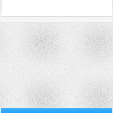
-----