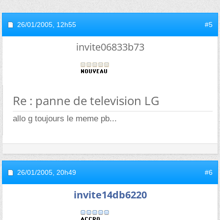
26/01/2005,
12h55
#5
invite06833b73
Re : panne de television LG
allo g toujours le meme pb...
26/01/2005,
20h49
#6
invite14db6220