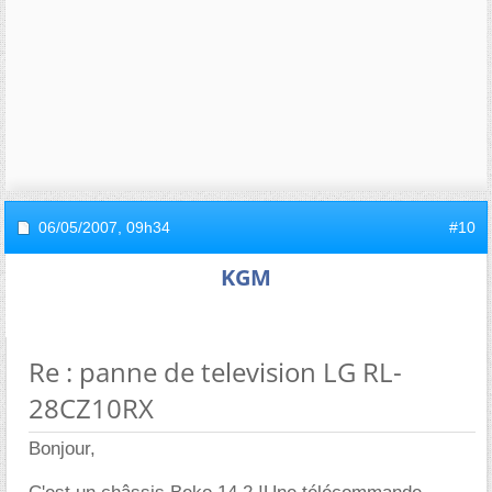
06/05/2007,
09h34
#10
KGM
Re : panne de television LG RL-
28CZ10RX
Bonjour,