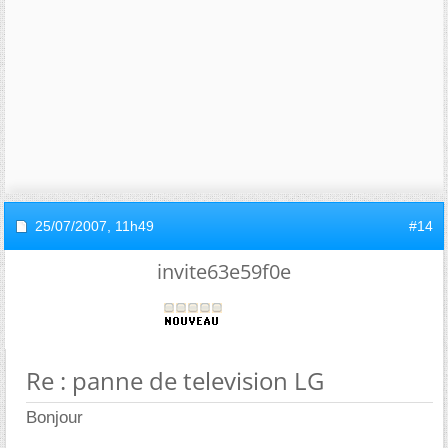
25/07/2007,
11h49
#14
invite63e59f0e
Re : panne de television LG
Bonjour