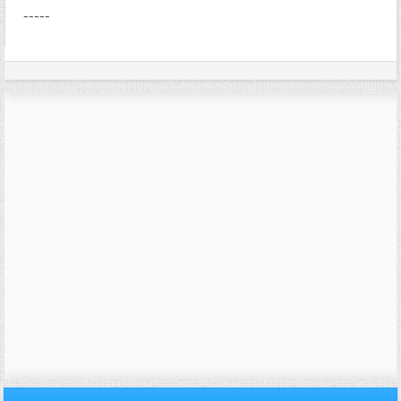
-----