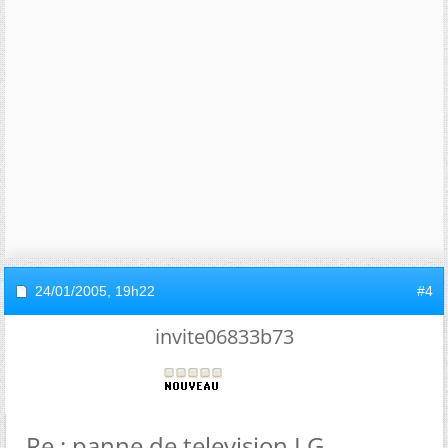
24/01/2005,
19h22
#4
invite06833b73
Re : panne de television LG