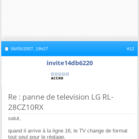
06/05/2007,
19h27
#12
invite14db6220
Re : panne de television LG RL-
28CZ10RX
salut,
quand il arrive à la ligne 16, le TV change de format
tout seul pour le réglage.