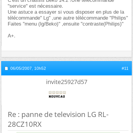
C'est un châssis Beko 14.2 !Une télécommande
"service" est nécessaire.
Une astuce a essayer si vous disposer en plus de la
télécommande" Lg" ,une autre télécommande "Philips"
Faites "menu (lg/Beko)" ,ensuite "contraste(Philips)"
A+.
06/05/2007,
10h52
#11
invite25927d57
Re : panne de television LG RL-
28CZ10RX