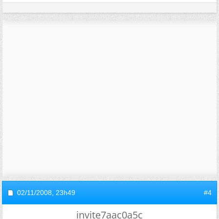
02/11/2008,
23h49
#4
invite7aac0a5c