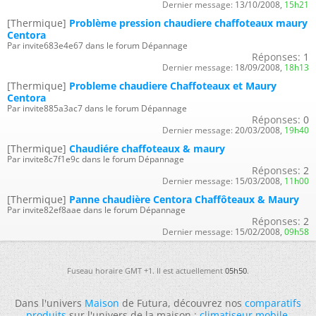
Dernier message:
13/10/2008,
15h21
[Thermique]
Problème pression chaudiere chaffoteaux maury
Centora
Par invite683e4e67 dans le forum Dépannage
Réponses:
1
Dernier message:
18/09/2008,
18h13
[Thermique]
Probleme chaudiere Chaffoteaux et Maury
Centora
Par invite885a3ac7 dans le forum Dépannage
Réponses:
0
Dernier message:
20/03/2008,
19h40
[Thermique]
Chaudiére chaffoteaux & maury
Par invite8c7f1e9c dans le forum Dépannage
Réponses:
2
Dernier message:
15/03/2008,
11h00
[Thermique]
Panne chaudière Centora Chaffôteaux & Maury
Par invite82ef8aae dans le forum Dépannage
Réponses:
2
Dernier message:
15/02/2008,
09h58
Fuseau horaire GMT +1. Il est actuellement
05h50
.
Dans l'univers
Maison
de Futura, découvrez nos
comparatifs
produits
sur l'univers de la maison :
climatiseur mobile
,