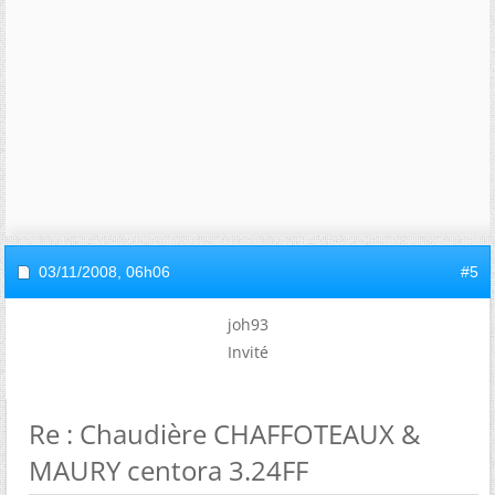
03/11/2008,
06h06
#5
joh93
Invité
Re : Chaudière CHAFFOTEAUX &
MAURY centora 3.24FF