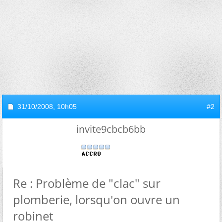
31/10/2008,
10h05
#2
invite9cbcb6bb
Re : Problème de "clac" sur
plomberie, lorsqu'on ouvre un
robinet