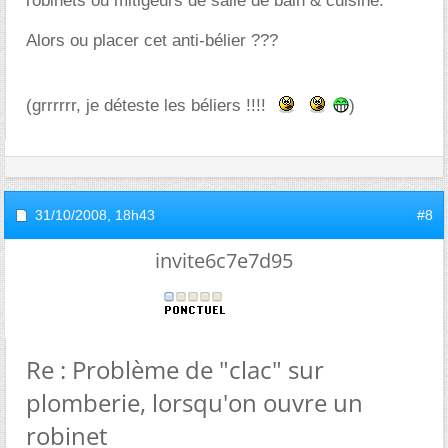
robinets ou mitigeurs de salle de bain & cuisine.
Alors ou placer cet anti-bélier ???
(grrrrrr, je déteste les béliers !!!!
)
31/10/2008,
18h43
#8
invite6c7e7d95
Re : Problème de "clac" sur
plomberie, lorsqu'on ouvre un
robinet