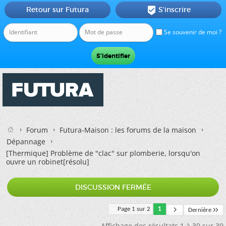
Retour sur Futura
S'inscrire

Se souvenir de moi ?
Forum
Futura-Maison : les forums de la maison
Dépannage
[Thermique]
Problème de "clac" sur plomberie, lorsqu'on
ouvre un robinet[résolu]
DISCUSSION FERMÉE
Page 1 sur 2
1
Dernière
Affichage des résultats 1 à 30 sur 39