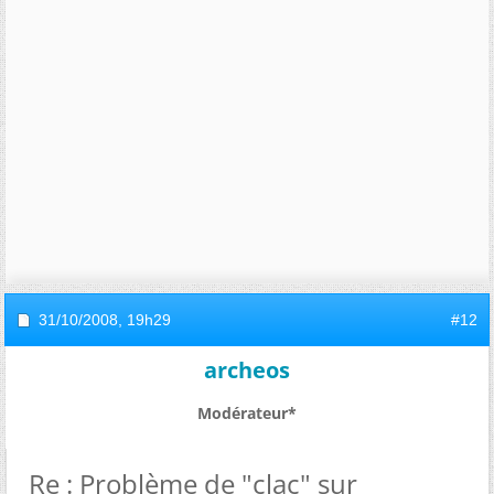
31/10/2008,
19h29
#12
archeos
Modérateur*
Re : Problème de "clac" sur