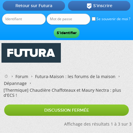
Retour sur Futura
S'inscrire

Se souvenir de moi ?
Forum
Futura-Maison : les forums de la maison
Dépannage
[Thermique]
Chaudière Chaffoteaux et Maury Nectra : plus
d'ECS !
DISCUSSION FERMÉE
Affichage des résultats 1 à 3 sur 3