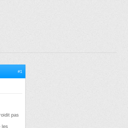
#1
roidit pas
 les