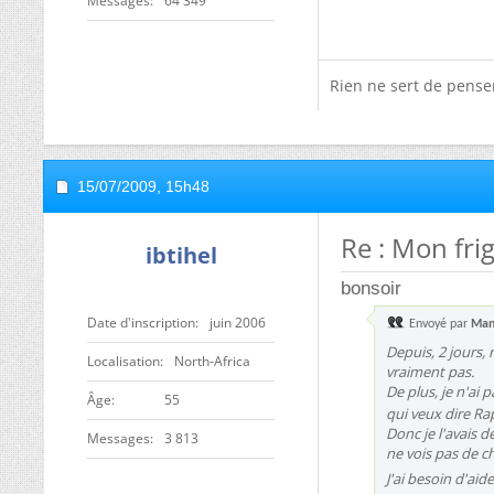
Messages
64 349
Rien ne sert de penser,
15/07/2009,
15h48
Re : Mon frig
ibtihel
bonsoir
Date d'inscription
juin 2006
Envoyé par
Man
Depuis, 2 jours, 
Localisation
North-Africa
vraiment pas.
De plus, je n'ai 
ge
55
qui veux dire R
Donc je l'avais d
Messages
3 813
ne vois pas de 
J'ai besoin d'aid