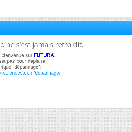
o ne s'est jamais refroidit.
et bienvenue sur
FUTURA
,
est pas pour déplaire !
brique "dépannage":
ura-sciences.com/depannage/