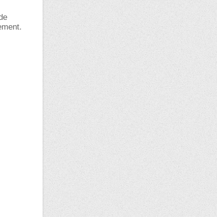
 de
ement.