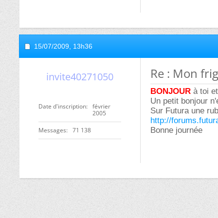
15/07/2009,
13h36
Re : Mon frig
invite40271050
BONJOUR
à toi 
Un petit bonjour n'
Date d'inscription
février
Sur Futura une ru
2005
http://forums.fut
Bonne journée
Messages
71 138