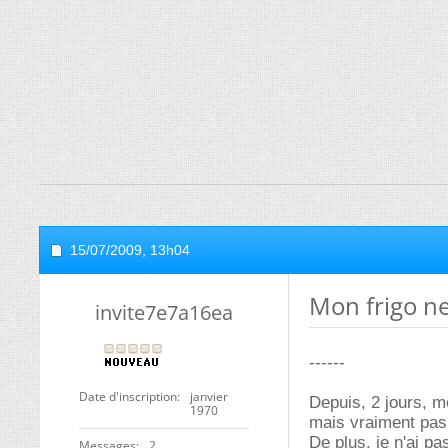
15/07/2009,
13h04
Mon frigo ne 
invite7e7a16ea
------
Date d'inscription
janvier
Depuis, 2 jours, mo
1970
mais vraiment pas
De plus, je n'ai p
Messages
2