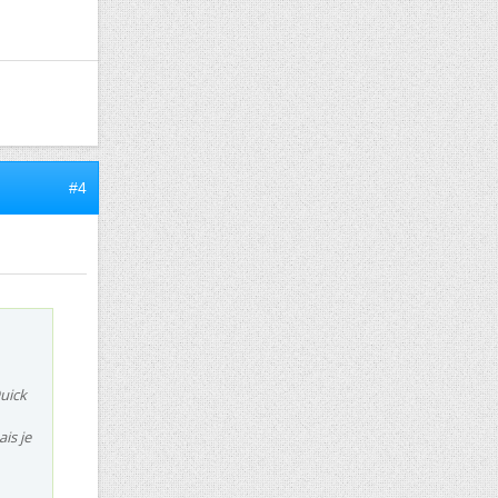
#4
Quick
ais je