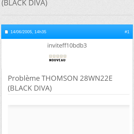
(BLACK DIVA)
14/06/2005,
14h35
#1
inviteff10bdb3
Problème THOMSON 28WN22E
(BLACK DIVA)