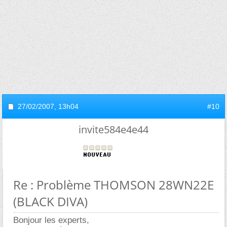
27/02/2007,
13h04
#10
invite584e4e44
Re : Problème THOMSON 28WN22E
(BLACK DIVA)
Bonjour les experts,