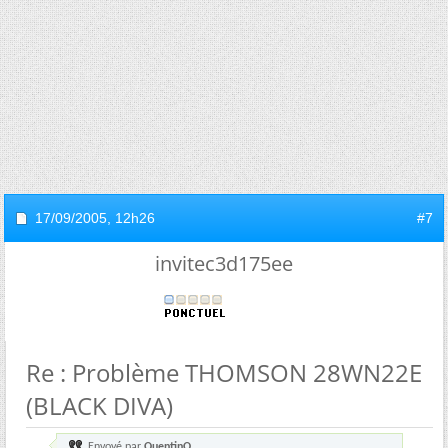
17/09/2005,
12h26
#7
invitec3d175ee
Re : Problème THOMSON 28WN22E
(BLACK DIVA)
Envoyé par
QuentinQ