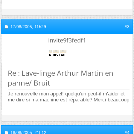
17/08/2005,
11h29
#3
invite9f3fedf1
Re : Lave-linge Arthur Martin en
panne/ Bruit
Je renouvelle mon appel! quelqu'un peut-il m'aider et
me dire si ma machine est réparable? Merci beaucoup
18/08/2005,
21h12
#4