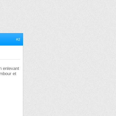
#2
n enlevant
ambour et