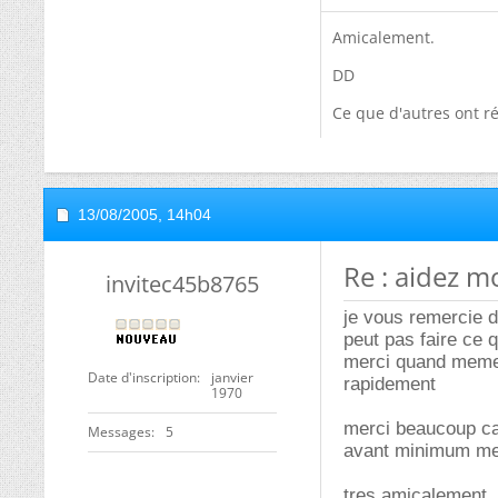
Amicalement.
DD
Ce que d'autres ont ré
13/08/2005,
14h04
Re : aidez moi
invitec45b8765
je vous remercie d
peut pas faire ce 
merci quand meme 
Date d'inscription
janvier
rapidement
1970
merci beaucoup ca
Messages
5
avant minimum me
tres amicalement