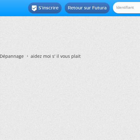
S'inscrire
Retour sur Futura

Dépannage
aidez moi s' il vous plait