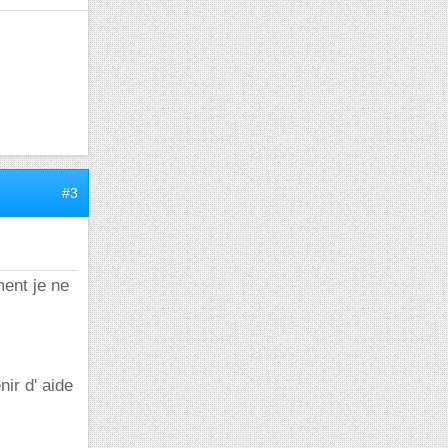
#3
ment je ne
ir d' aide