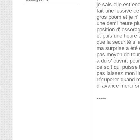
je sais elle est en
fait une lessive ce
gros boom et je n'
une demi heure plus
position d' essora
et puis une heure a
que la securité s' 
ma surprise a été 
pas moyen de tourn
a du s' ouvrir, pou
ce soit qui puiss
pas laissez mon li
récuperer quand 
d' avance merci s
-----