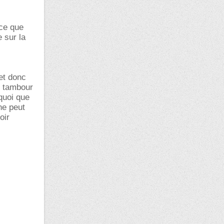
 ce que
e sur la
et donc
n tambour
 quoi que
ne peut
oir