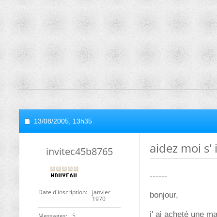
13/08/2005,
13h35
aidez moi s' 
invitec45b8765
------
Date d'inscription
janvier
bonjour,
1970
j' ai acheté une m
Messages
5