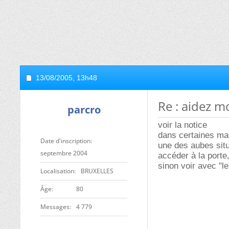
13/08/2005,
13h48
Re : aidez moi
parcro
voir la notice
dans certaines mac
Date d'inscription
une des aubes situ
septembre 2004
accéder à la porte, 
sinon voir avec "le
Localisation
BRUXELLES
ge
80
Messages
4 779