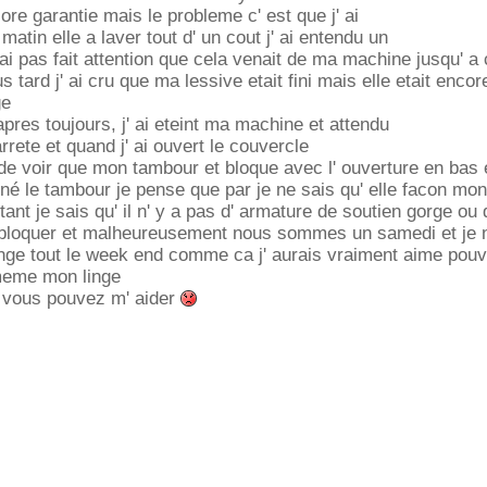
core garantie mais le probleme c' est que j' ai
 matin elle a laver tout d' un cout j' ai entendu un
 ai pas fait attention que cela venait de ma machine jusqu' a
 tard j' ai cru que ma lessive etait fini mais elle etait encor
ge
pres toujours, j' ai eteint ma machine et attendu
arrete et quand j' ai ouvert le couvercle
de voir que mon tambour et bloque avec l' ouverture en bas 
é le tambour je pense que par je ne sais qu' elle facon mo
rtant je sais qu' il n' y a pas d' armature de soutien gorge ou
e bloquer et malheureusement nous sommes un samedi et je 
nge tout le week end comme ca j' aurais vraiment aime pouv
meme mon linge
i vous pouvez m' aider