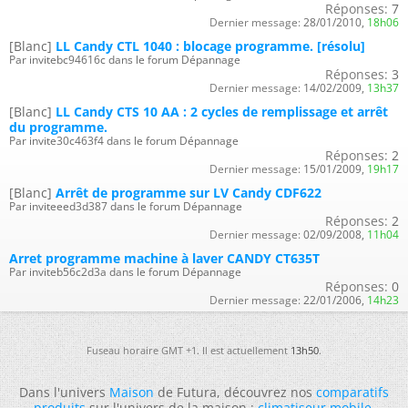
Réponses:
7
Dernier message:
28/01/2010,
18h06
[Blanc]
LL Candy CTL 1040 : blocage programme. [résolu]
Par invitebc94616c dans le forum Dépannage
Réponses:
3
Dernier message:
14/02/2009,
13h37
[Blanc]
LL Candy CTS 10 AA : 2 cycles de remplissage et arrêt
du programme.
Par invite30c463f4 dans le forum Dépannage
Réponses:
2
Dernier message:
15/01/2009,
19h17
[Blanc]
Arrêt de programme sur LV Candy CDF622
Par inviteeed3d387 dans le forum Dépannage
Réponses:
2
Dernier message:
02/09/2008,
11h04
Arret programme machine à laver CANDY CT635T
Par inviteb56c2d3a dans le forum Dépannage
Réponses:
0
Dernier message:
22/01/2006,
14h23
Fuseau horaire GMT +1. Il est actuellement
13h50
.
Dans l'univers
Maison
de Futura, découvrez nos
comparatifs
produits
sur l'univers de la maison :
climatiseur mobile
,