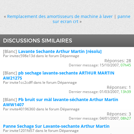
«
Remplacement des amortisseurs de machine à laver
|
panne
sur ecran crt
»
DISCUSSIONS SIMILAIRES
[Blanc]
Lavante Sechante Arthur Martin [résolu]
Par invitec598e13d dans le forum Dépannage
Réponses:
28
Dernier message:
15/10/2007,
07h45
[Blanc]
pb sechage lavante-sechante ARTHUR MARTIN
AW2127S
Par invite1cc2cdff dans le forum Dépannage
Réponses:
1
Dernier message:
01/03/2007,
13h39
[Blanc]
Pb bruit sur màl lavante-séchante Arthur Martin
AWW1407
Par invite40196360 dans le forum Dépannage
Réponses:
3
Dernier message:
04/01/2007,
08h27
Panne Sechage Sur Lavante-sechante Arthur Martin
Par invite1201fd57 dans le forum Dépannage