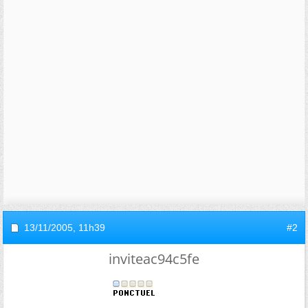
13/11/2005,
11h39
#2
inviteac94c5fe