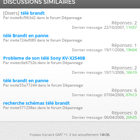
DISCUSSIONS SIMILAIRES
[Divers]
télé brandt
Par invite8cf963d2 dans le forum Dépannage
Réponses:
2
Dernier message:
22/10/2007,
11h57
télé Brandt en panne
Par invite724af089 dans le forum Dépannage
Réponses:
1
Dernier message:
19/11/2006,
19h04
Probleme de son télé Sony KV-X2540B
Par invitec6e6752b dans le forum Dépannage
Réponses:
2
Dernier message:
10/11/2006,
16h19
télé brandt en panne
Par invite55a77244 dans le forum Dépannage
Réponses:
6
Dernier message:
07/04/2006,
07h13
recherche schémas télé brandt
Par invite571258ec dans le forum Dépannage
Réponses:
0
Dernier message:
06/04/2006,
20h35
Fuseau horaire GMT +1. Il est actuellement
14h36
.