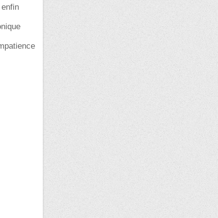
 enfin
onique
impatience