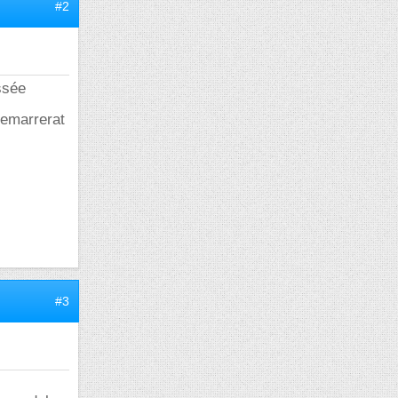
#2
issée
demarrerat
#3