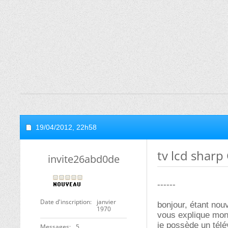
19/04/2012,
22h58
tv lcd shar
invite26abd0de
------
Date d'inscription
janvier
bonjour, étant nouv
1970
vous explique mon
je possède un télé
Messages
5