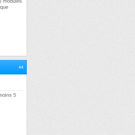
es modules
 que
#4
 moins 5