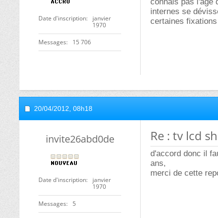
connais pas l'age 
internes se dévis
Date d'inscription
janvier
certaines fixation
1970
Messages
15 706
20/04/2012,
08h18
Re : tv lcd 
invite26abd0de
d'accord donc il fa
ans,
merci de cette re
Date d'inscription
janvier
1970
Messages
5