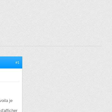
#1
oila je
d'afficher