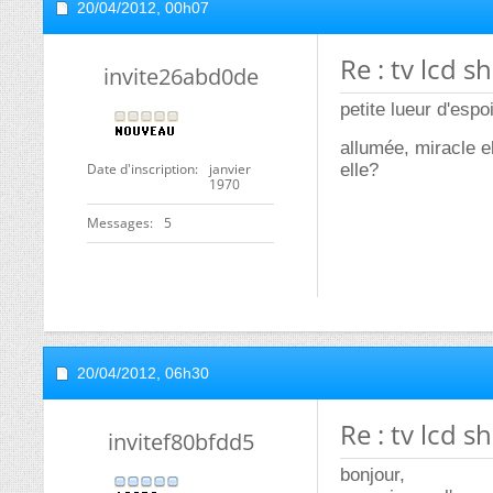
20/04/2012,
00h07
Re : tv lcd 
invite26abd0de
petite lueur d'espo
allumée, miracle el
Date d'inscription
janvier
elle?
1970
Messages
5
20/04/2012,
06h30
Re : tv lcd 
invitef80bfdd5
bonjour,