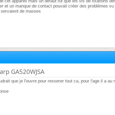
de cet appareil mais un défaut fut que les vis de fixations d
ser et un manque de contact pouvait créer des problèmes vu
s servaient de masses
sharp GA520WJSA
udrait que je l'ouvre pour resserer tout ca, pour l'age il a au
ponse