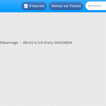
S'inscrire
Retour sur Futura

Dépannage
[Brun]
tv lcd sharp GA520WJSA