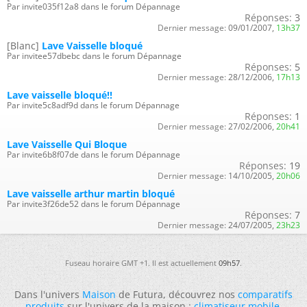
Par invite035f12a8 dans le forum Dépannage
Réponses:
3
Dernier message:
09/01/2007,
13h37
[Blanc]
Lave Vaisselle bloqué
Par invitee57dbebc dans le forum Dépannage
Réponses:
5
Dernier message:
28/12/2006,
17h13
Lave vaisselle bloqué!!
Par invite5c8adf9d dans le forum Dépannage
Réponses:
1
Dernier message:
27/02/2006,
20h41
Lave Vaisselle Qui Bloque
Par invite6b8f07de dans le forum Dépannage
Réponses:
19
Dernier message:
14/10/2005,
20h06
Lave vaisselle arthur martin bloqué
Par invite3f26de52 dans le forum Dépannage
Réponses:
7
Dernier message:
24/07/2005,
23h23
Fuseau horaire GMT +1. Il est actuellement
09h57
.
Dans l'univers
Maison
de Futura, découvrez nos
comparatifs
produits
sur l'univers de la maison :
climatiseur mobile
,