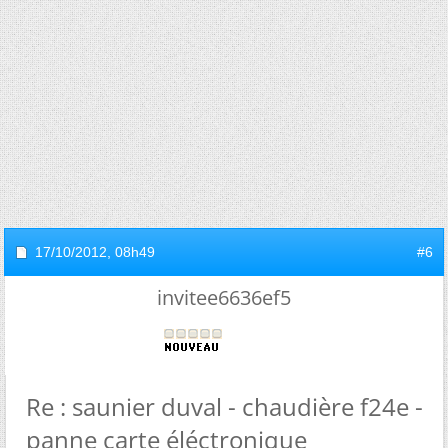
17/10/2012,
08h49
#6
invitee6636ef5
Re : saunier duval - chaudière f24e -
panne carte éléctronique