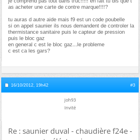
je comprend pas tout dans truc!!!!! en fait tu dis que t
as acheter une carte de contre marque!!!!?
tu auras d autre aide mais f9 est un code poubelle
si on appel saunier ils nous demandent de controler la
thermistance sanitaire puis le capteur de pression
puis le bloc gaz
en general c est le bloc gaz...le probleme
c est ca les gars?
16/10/2012,
19h42
#3
joh93
Invité
Re : saunier duval - chaudière f24e -