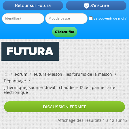
Retour sur Futura
S'inscrire

Se souvenir de moi ?
Forum
Futura-Maison : les forums de la maison
Dépannage
[Thermique]
saunier duval - chaudière f24e - panne carte
éléctronique
DISCUSSION FERMÉE
Affichage des résultats 1 à 12 sur 12