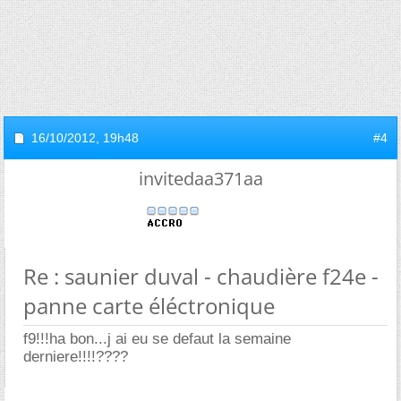
16/10/2012,
19h48
#4
invitedaa371aa
Re : saunier duval - chaudière f24e -
panne carte éléctronique
f9!!!ha bon...j ai eu se defaut la semaine
derniere!!!!????