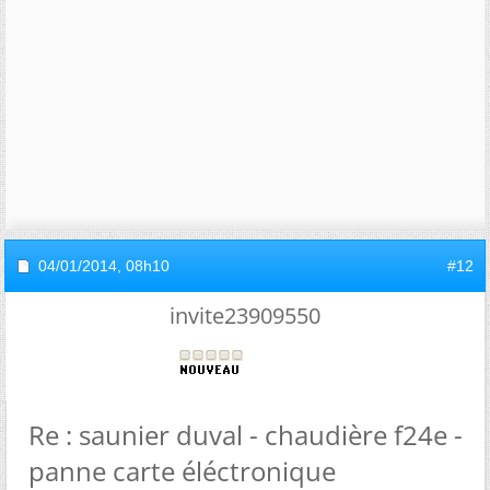
04/01/2014,
08h10
#12
invite23909550
Re : saunier duval - chaudière f24e -
panne carte éléctronique