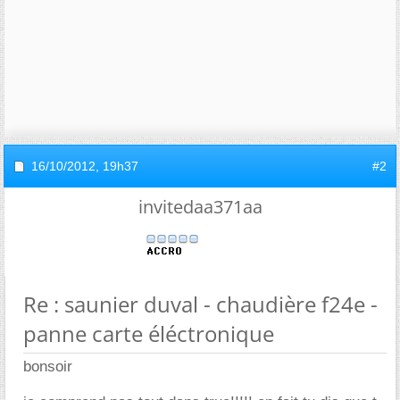
16/10/2012,
19h37
#2
invitedaa371aa
Re : saunier duval - chaudière f24e -
panne carte éléctronique
bonsoir