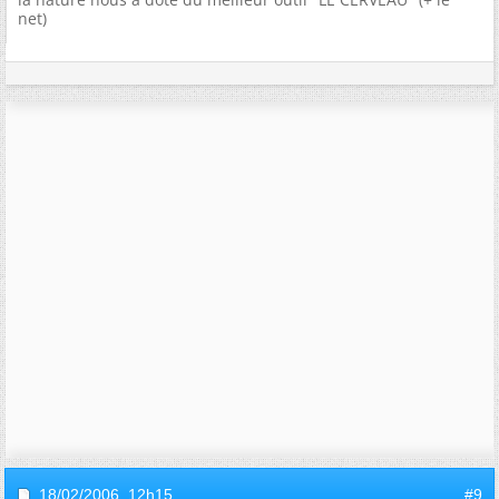
net)
18/02/2006,
12h15
#9