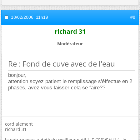
18/02/2006,
11h19
#8
richard 31
Modérateur
Re : Fond de cuve avec de l'eau
bonjour,
attention soyez patient le remplissage s'éffectue en 2
phases, avez vous laisser cela se faire??
cordialement
richard 31
la nature nous a doté du meilleur outil "LE CERVEAU" (+ le