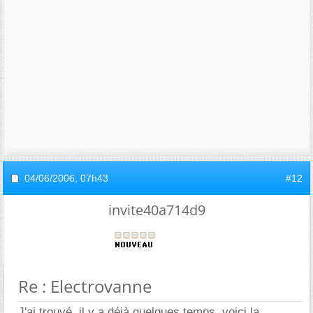
04/06/2006,
07h43
#12
invite40a714d9
Re : Electrovanne
J'ai trouvé, il y a déjà quelques temps, voici la