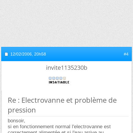
12/02/2006,
20h58
#4
invite1135230b
Re : Electrovanne et problème de
pression
bonsoir,
si en fonctionnement normal l'electrovanne est
correctement alimentée et si l'eau arrive au