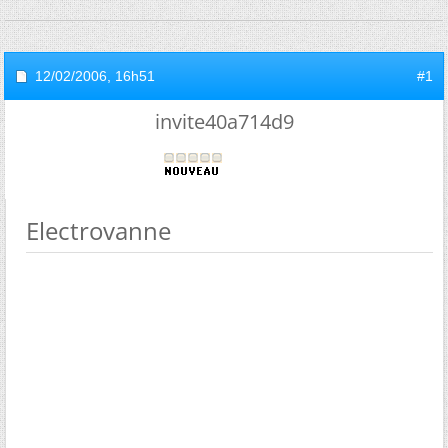
12/02/2006,
16h51
#1
invite40a714d9
Electrovanne