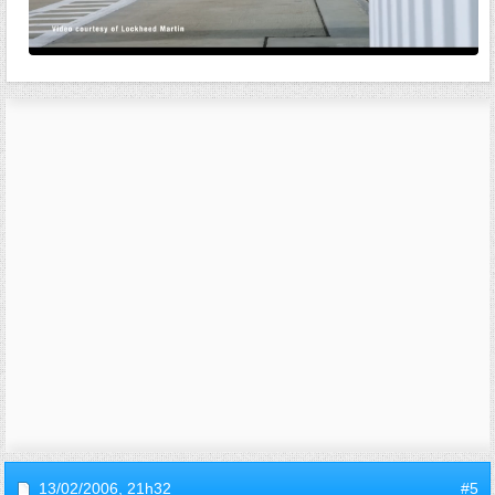
13/02/2006,
21h32
#5