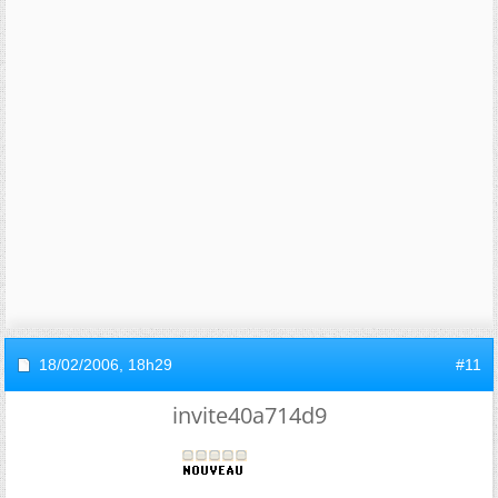
18/02/2006,
18h29
#11
invite40a714d9