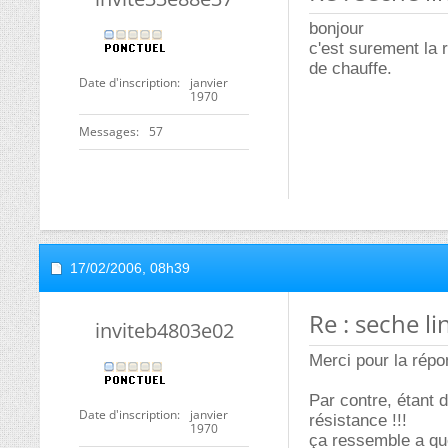
bonjour
c'est surement la 
de chauffe.
Date d'inscription
janvier
1970
Messages
57
17/02/2006,
08h39
Re : seche li
inviteb4803e02
Merci pour la répo
Par contre, étant 
Date d'inscription
janvier
résistance !!!
1970
ça ressemble a quo