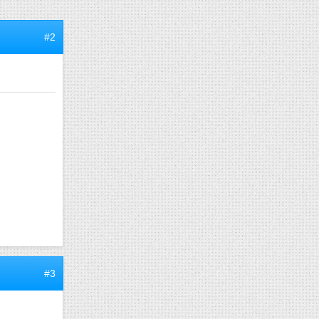
#2
#3