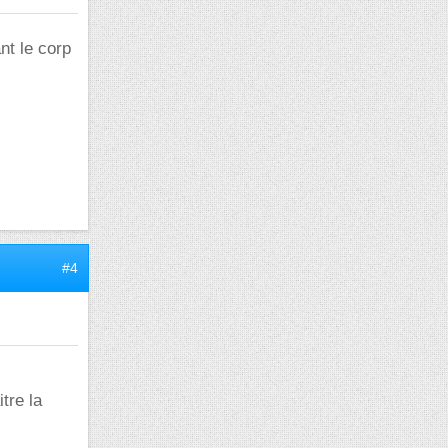
nt le corp
#4
tre la