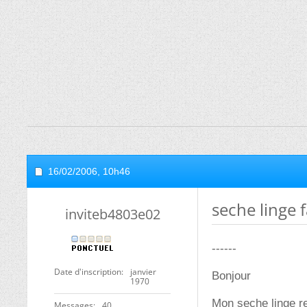
16/02/2006,
10h46
seche linge 
inviteb4803e02
------
Date d'inscription
janvier
Bonjour
1970
Mon seche linge r
Messages
40