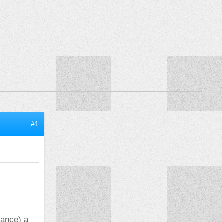
#1
tance) a