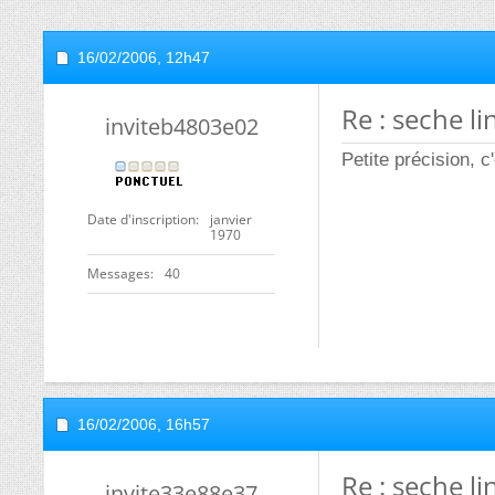
16/02/2006,
12h47
Re : seche li
inviteb4803e02
Petite précision, c'
Date d'inscription
janvier
1970
Messages
40
16/02/2006,
16h57
Re : seche li
invite33e88e37