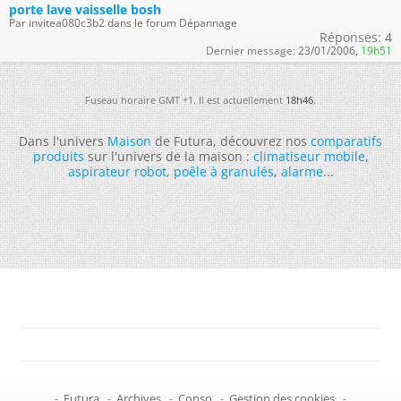
porte lave vaisselle bosh
Par invitea080c3b2 dans le forum Dépannage
Réponses:
4
Dernier message:
23/01/2006,
19h51
Fuseau horaire GMT +1. Il est actuellement
18h46
.
Dans l'univers
Maison
de Futura, découvrez nos
comparatifs
produits
sur l'univers de la maison :
climatiseur mobile
,
aspirateur robot
,
poêle à granulés
,
alarme
...
-
Futura
-
Archives
-
Conso
-
Gestion des cookies
-