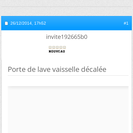
26/12/2014,
17h52
#1
invite192665b0
Porte de lave vaisselle décalée