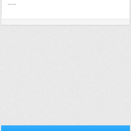
-----