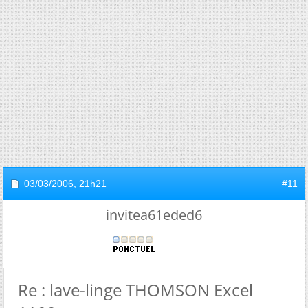
03/03/2006,
21h21
#11
invitea61eded6
Re : lave-linge THOMSON Excel