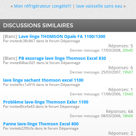
«
Mon réfrigérateur congèle!!!
|
lave vaisselle sans eau
»
DISCUSSIONS SIMILAIRES
[Blanc]
Lave linge THOMSON Opale FA 1100/1300
Par invitedc38c867 dans le forum Dépannage
Réponses:
5
Dernier message:
17/03/2008,
20h45
[Blanc]
PB essorage lave linge Thomson Excel 830
Par invite84bac0d1 dans le forum Dépannage
Réponses:
6
Dernier message:
25/03/2007,
19h07
lave linge sechant thomson excel 1100
Par invite9cc1a916 dans le forum Dépannage
Réponses:
1
Dernier message:
11/06/2006,
15h43
Problème lave-linge Thomson Exlor 1100
Par invited0cefa43 dans le forum Dépannage
Réponses:
64
Dernier message:
08/03/2006,
18h06
Panne lave-linge Thomson Excel 800
Par inviteb22f0cfa dans le forum Dépannage
Réponses:
2