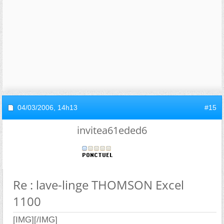
04/03/2006,
14h13
#15
invitea61eded6
Re : lave-linge THOMSON Excel
1100
[IMG]
[/IMG]