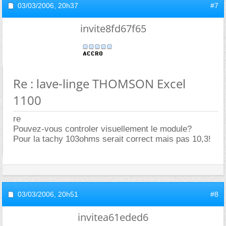
03/03/2006,
20h37
#7
invite8fd67f65
Re : lave-linge THOMSON Excel
1100
re
Pouvez-vous controler visuellement le module?
Pour la tachy 103ohms serait correct mais pas 10,3!
03/03/2006,
20h51
#8
invitea61eded6