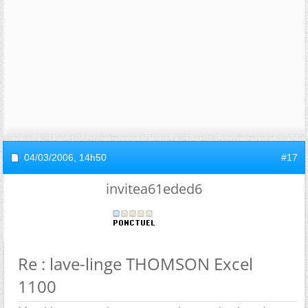
04/03/2006,
14h50
#17
invitea61eded6
Re : lave-linge THOMSON Excel
1100