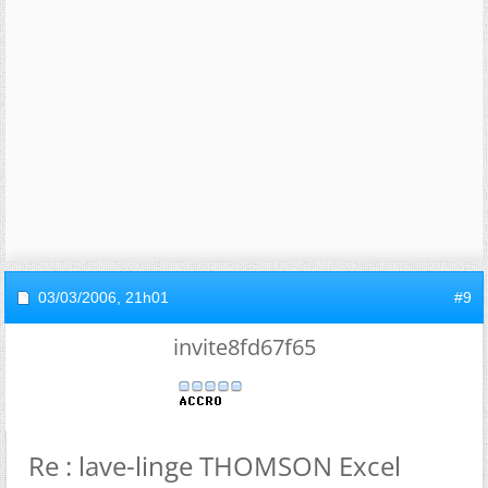
03/03/2006,
21h01
#9
invite8fd67f65
Re : lave-linge THOMSON Excel