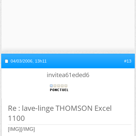
04/03/2006,
13h11
#13
invitea61eded6
Re : lave-linge THOMSON Excel
1100
[IMG]
[/IMG]