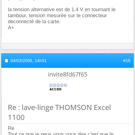
la tension alternative est de 1.4 V en tournant le
tambour, tension mesurée sur le connecteur
deconnecté de la carte.
A+
04/03/2006,
14h31
#16
invite8fd67f65
Re : lave-linge THOMSON Excel
1100
Re
Tout ce que je peux vous vous dire c'est que le