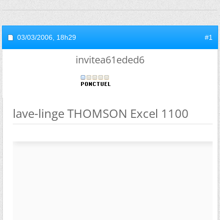
03/03/2006,
18h29
#1
invitea61eded6
lave-linge THOMSON Excel 1100