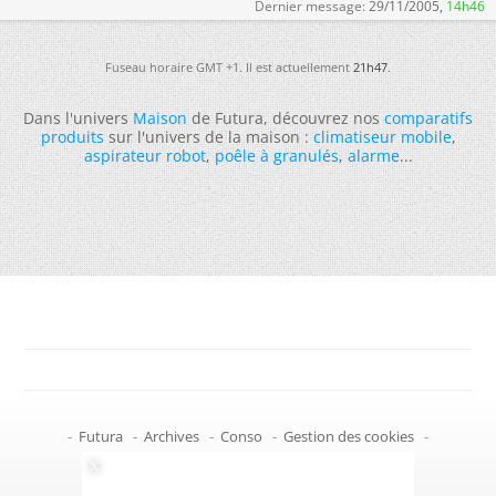
Dernier message:
29/11/2005,
14h46
Fuseau horaire GMT +1. Il est actuellement
21h47
.
Dans l'univers
Maison
de Futura, découvrez nos
comparatifs
produits
sur l'univers de la maison :
climatiseur mobile
,
aspirateur robot
,
poêle à granulés
,
alarme
...
-
Futura
-
Archives
-
Conso
-
Gestion des cookies
-
Politique de confidentialité
-
Haut de page