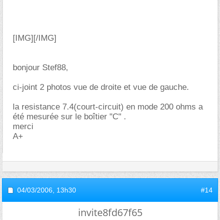
[IMG]
[/IMG]
bonjour Stef88,
ci-joint 2 photos vue de droite et vue de gauche.
la resistance 7.4(court-circuit) en mode 200 ohms a
été mesurée sur le boîtier "C" .
merci
A+
04/03/2006,
13h30
#14
invite8fd67f65