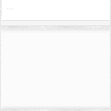
-----