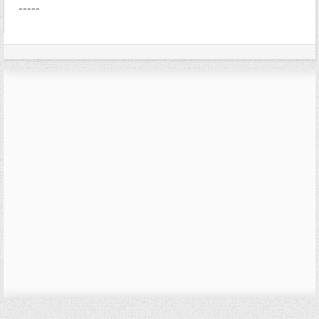
-----