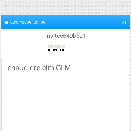
02/04/2006,
20h06
#1
invite6649b621
chaudière elm GLM