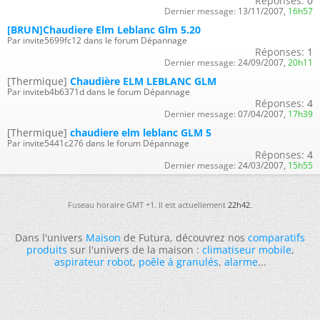
Réponses:
0
Dernier message:
13/11/2007,
16h57
[BRUN]Chaudiere Elm Leblanc Glm 5.20
Par invite5699fc12 dans le forum Dépannage
Réponses:
1
Dernier message:
24/09/2007,
20h11
[Thermique]
Chaudière ELM LEBLANC GLM
Par inviteb4b6371d dans le forum Dépannage
Réponses:
4
Dernier message:
07/04/2007,
17h39
[Thermique]
chaudiere elm leblanc GLM 5
Par invite5441c276 dans le forum Dépannage
Réponses:
4
Dernier message:
24/03/2007,
15h55
Fuseau horaire GMT +1. Il est actuellement
22h42
.
Dans l'univers
Maison
de Futura, découvrez nos
comparatifs
produits
sur l'univers de la maison :
climatiseur mobile
,
aspirateur robot
,
poêle à granulés
,
alarme
...