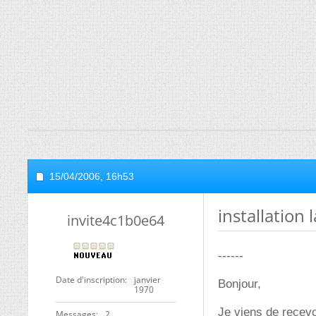
15/04/2006,
16h53
installation
invite4c1b0e64
------
Date d'inscription
janvier
Bonjour,
1970
Je viens de recevo
Messages
2