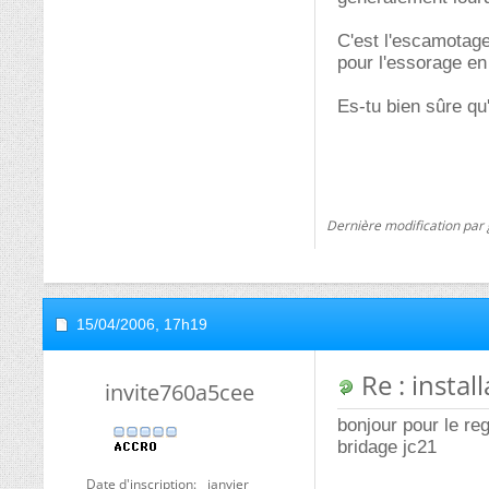
C'est l'escamotage
pour l'essorage en 
Es-tu bien sûre qu
Dernière modification par
15/04/2006,
17h19
Re : instal
invite760a5cee
bonjour pour le reg
bridage jc21
Date d'inscription
janvier