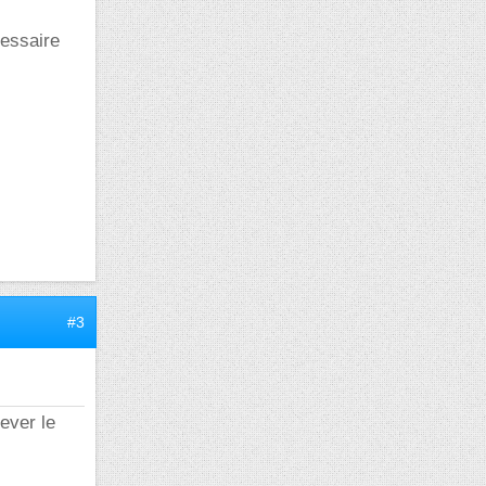
cessaire
#3
lever le