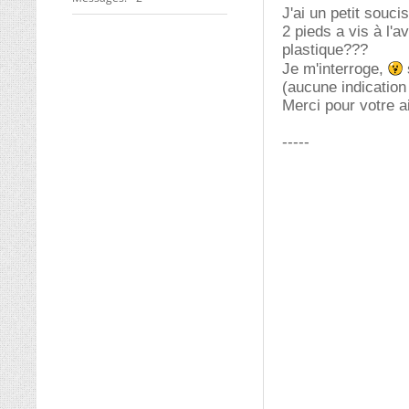
J'ai un petit souci
2 pieds a vis à l'a
plastique???
Je m'interroge,
s
(aucune indication 
Merci pour votre a
-----