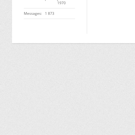
1970
Messages
1 873