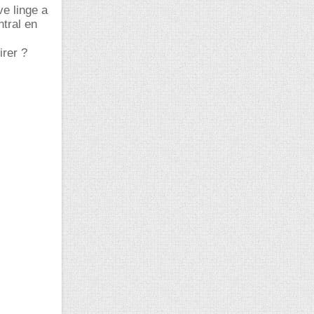
ve linge a
ntral en
irer ?