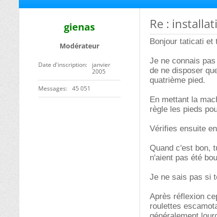
Re : installa
gienas
Bonjour taticati et
Modérateur
Je ne connais pas 
Date d'inscription
janvier
de ne disposer que
2005
quatrième pied.
Messages
45 051
En mettant la mach
règle les pieds pour
Vérifies ensuite en
Quand c'est bon, t
n'aient pas été bo
Je ne sais pas si 
Après réflexion ce
roulettes escamot
généralement lour