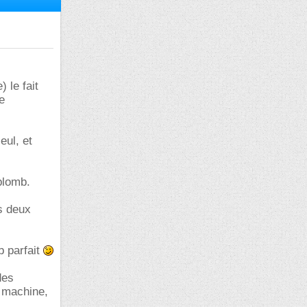
 le fait
e
eul, et
plomb.
es deux
b parfait
des
a machine,