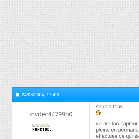
24/03/2004,
17h06
salut a tous
invitec44799b0
verifie ton capteur
pleine en permanen
effectuee ce qui e