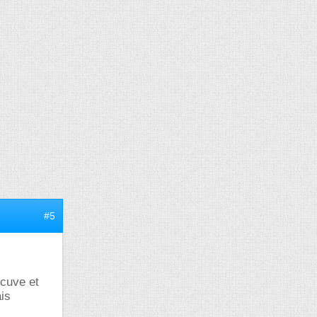
#5
 cuve et
ais