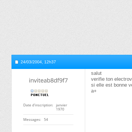
24/03/2004,
12h37
salut
inviteab8df9f7
verifie ton electro
si elle est bonne v
a+
Date d'inscription
janvier
1970
Messages
54