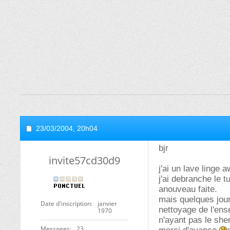
23/03/2004,
20h04
bjr
invite57cd30d9
j'ai un lave linge 
j'ai debranche le t
anouveau faite.
mais quelques jour
Date d'inscription
janvier
nettoyage de l'ens
1970
n'ayant pas le shem
Messages
23