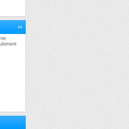
#4
rne
coulement