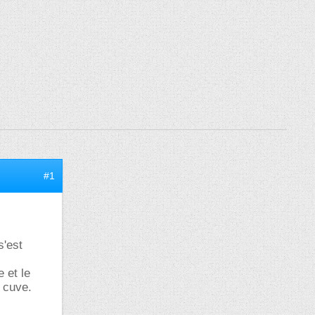
#1
s'est
 et le
a cuve.