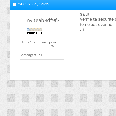
24/03/2004,
12h35
salut
inviteab8df9f7
verifie ta securite
ton electrovanne
a+
Date d'inscription
janvier
1970
Messages
54