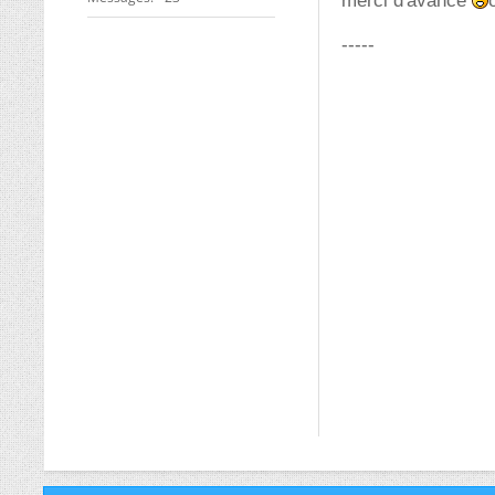
merci d'avance
-----