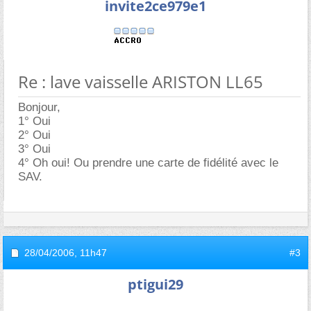
invite2ce979e1
Re : lave vaisselle ARISTON LL65
Bonjour,
1° Oui
2° Oui
3° Oui
4° Oh oui! Ou prendre une carte de fidélité avec le
SAV.
28/04/2006,
11h47
#3
ptigui29