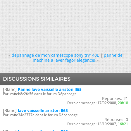
«
depannage de mon camescope sony trv140E
|
panne de
machine a laver fagor elegance!
»
DISCUSSIONS SIMILAIRES
[Blanc]
Panne lave vaisselle ariston ll65
Par inviteb8c2fd56 dans le forum Dépannage
Réponses:
21
Dernier message:
17/02/2008,
20h18
[Blanc]
lave vaisselle ariston ll65
Par invite34d2777e dans le forum Dépannage
Réponses:
0
Dernier message:
13/10/2007,
16h21