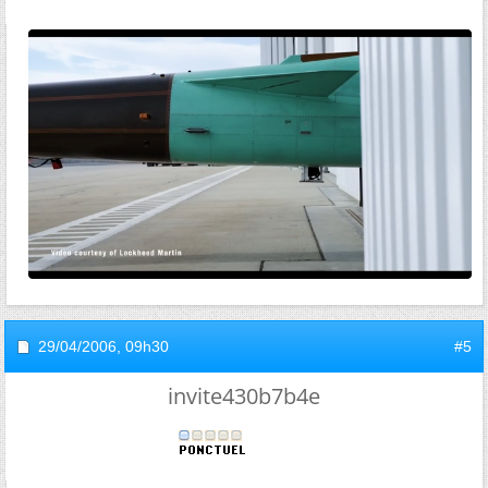
29/04/2006,
09h30
#5
invite430b7b4e