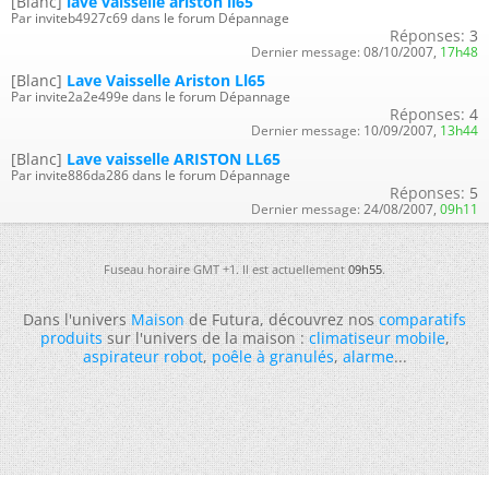
[Blanc]
lave vaisselle ariston ll65
Par inviteb4927c69 dans le forum Dépannage
Réponses:
3
Dernier message:
08/10/2007,
17h48
[Blanc]
Lave Vaisselle Ariston Ll65
Par invite2a2e499e dans le forum Dépannage
Réponses:
4
Dernier message:
10/09/2007,
13h44
[Blanc]
Lave vaisselle ARISTON LL65
Par invite886da286 dans le forum Dépannage
Réponses:
5
Dernier message:
24/08/2007,
09h11
Fuseau horaire GMT +1. Il est actuellement
09h55
.
Dans l'univers
Maison
de Futura, découvrez nos
comparatifs
produits
sur l'univers de la maison :
climatiseur mobile
,
aspirateur robot
,
poêle à granulés
,
alarme
...