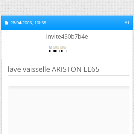
28/04/2006,
10h39
#1
invite430b7b4e
lave vaisselle ARISTON LL65