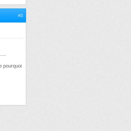
#3
...
ée pourquoi