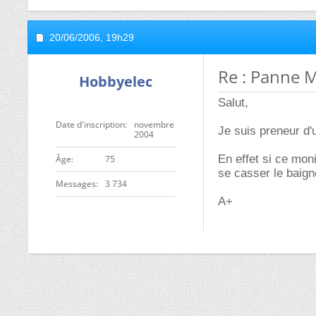
20/06/2006,
19h29
Re : Panne 
Hobbyelec
Salut,
Date d'inscription
novembre
Je suis preneur d'
2004
En effet si ce moni
ge
75
se casser le baign
Messages
3 734
A+