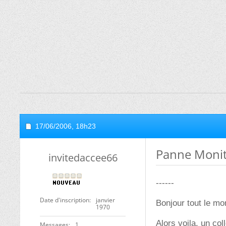
17/06/2006,
18h23
Panne Moni
invitedaccee66
------
Date d'inscription
janvier
Bonjour tout le mo
1970
Alors voila, un co
Messages
1