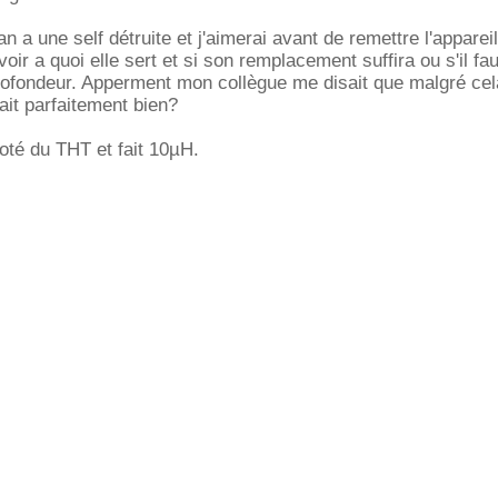
 a une self détruite et j'aimerai avant de remettre l'apparei
ir a quoi elle sert et si son remplacement suffira ou s'il fau
rofondeur. Apperment mon collègue me disait que malgré cel
ait parfaitement bien?
coté du THT et fait 10µH.