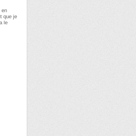
l en
t que je
a le