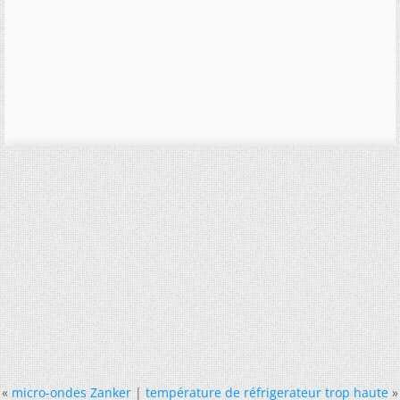
«
micro-ondes Zanker
|
température de réfrigerateur trop haute
»