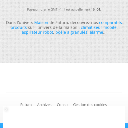
Fuseau horaire GMT +1. Il est actuellement
16h04
.
Dans l'univers
Maison
de Futura, découvrez nos
comparatifs
produits
sur l'univers de la maison :
climatiseur mobile
,
aspirateur robot
,
poêle à granulés
,
alarme
...
-
Futura
-
Archives
-
Conso
-
Gestion des cookies
-
Politique de confidentialité
-
Haut de page