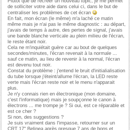
Plutôt que de recréer un nouveau topic, je me permet
de solliciter votre aide dans celui ci, dans le but de
centraliser les problèmes de cet écran
En fait, mon écran (le même) m'a laché ce matin
même mais je n'ai pas le même diagnostic : au départ,
j'avais de temps à autre, des pertes de signal, j'avais
une bande blanche verticale au plein milieu de l'écran,
le reste étant noir.
Cela ne m'inquiétait guère car au bout de quelques
secondes/minutes, l'écran revenait à la normale ...
sauf ce matin, au lieu de revenir à la normal, l'écran
est devenu tout noir.
Constat du problème : j'entend le bruit d'initialialisation
du tube lorsque j'éteint/allume l'écran, la LED reste
verte mais l'écran reste noir et le menu n'apparait
plus.
Je n'y connais rien en électronique (mon domaine,
c'est l'informatique) mais je soupçonne le canon à
électrons ... me trompe je ? Si oui, est ce réparable et
est ce cher ?
Si non, des suggestions ?
Je suis vraiment dans l'impasse, retourner sur un
CRT 17" Belinea après presque 7 ans de bons et