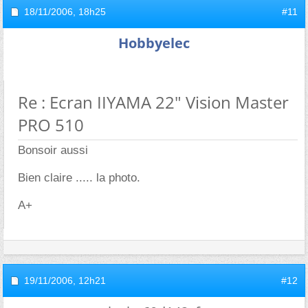
18/11/2006,
18h25
#11
Hobbyelec
Re : Ecran IIYAMA 22" Vision Master
PRO 510
Bonsoir aussi
Bien claire ..... la photo.
A+
19/11/2006,
12h21
#12