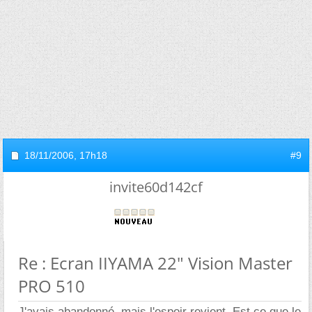
18/11/2006,
17h18
#9
invite60d142cf
Re : Ecran IIYAMA 22" Vision Master
PRO 510
J'avais abandonné, mais l'espoir revient. Est ce que le