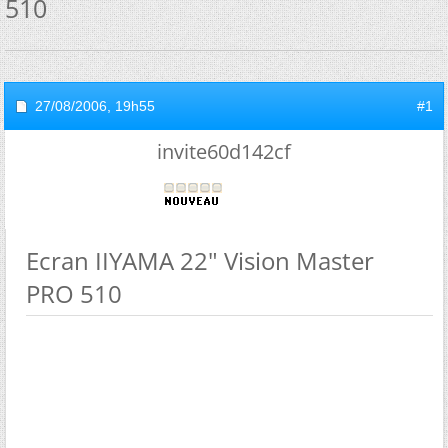
510
27/08/2006,
19h55
#1
invite60d142cf
Ecran IIYAMA 22" Vision Master
PRO 510