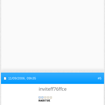
11/09/2006,
09h35
#5
inviteff76ffce