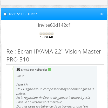
18/11/2006,
16h27
#8
invite60d142cf
Re : Ecran IIYAMA 22" Vision Master
PRO 510
Envoyé par
Hobbyelec
Salut
Fred 87:
Un BU ligne est un composant moyennement gros à 3
pattes.
En le regardant de face et de gauche à droite il y a la
Base, le Collecteur et l'Emetteur.
Donnes nous la référence de ce transistor que l'on