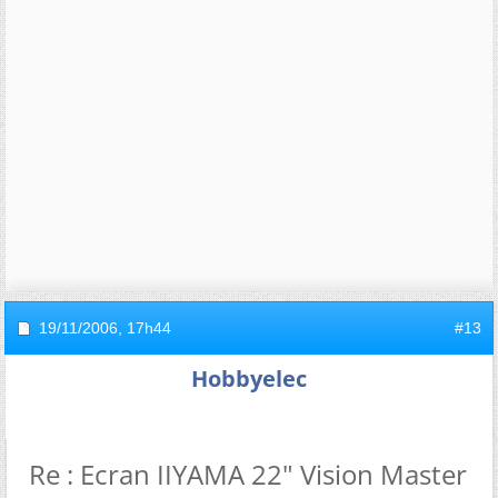
19/11/2006,
17h44
#13
Hobbyelec
Re : Ecran IIYAMA 22" Vision Master