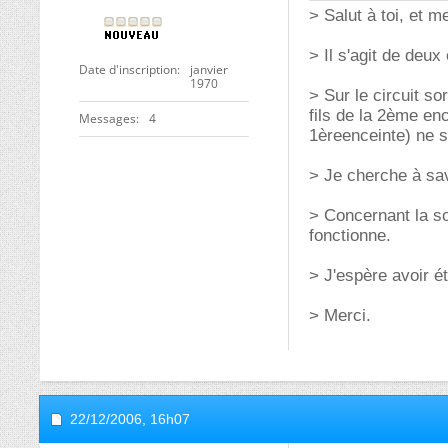
> Salut à toi, et me
> Il s'agit de deux
Date d'inscription
janvier
1970
> Sur le circuit so
fils de la 2ème enc
Messages
4
1èreenceinte) ne so
> Je cherche à sav
> Concernant la sor
fonctionne.
> J'espère avoir é
> Merci.
22/12/2006,
16h07