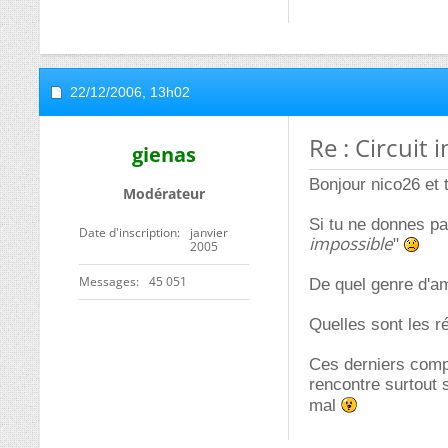
22/12/2006,
13h02
Re : Circuit
gienas
Bonjour nico26 et 
Modérateur
Si tu ne donnes pas
Date d'inscription
janvier
impossible
"
2005
Messages
45 051
De quel genre d'amp
Quelles sont les r
Ces derniers compo
rencontre surtout 
mal