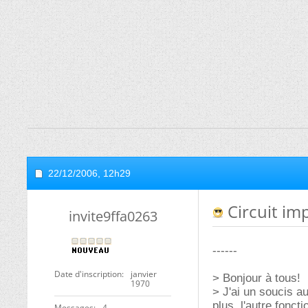
22/12/2006,
12h29
Circuit im
invite9ffa0263
------
Date d'inscription
janvier
> Bonjour à tous!
1970
> J'ai un soucis a
plus, l'autre fonc
Messages
4