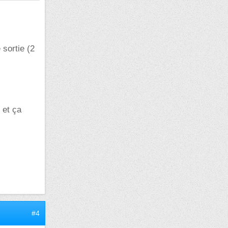
 sortie (2
 et ça
#4