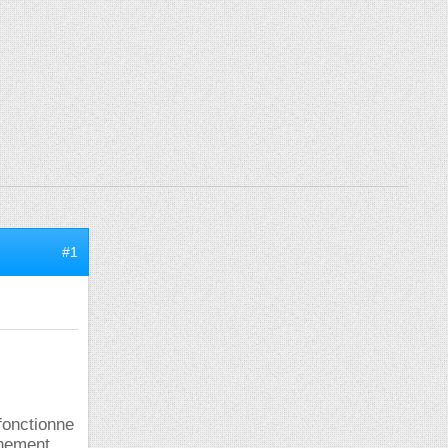
#1
 fonctionne
nnement.