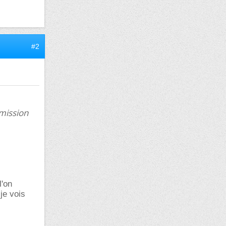
#2
mission
l'on
je vois