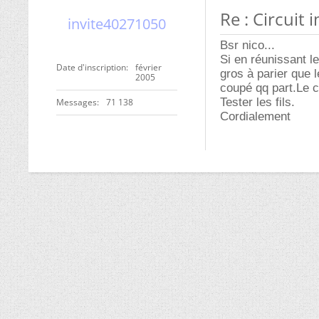
Re : Circuit
invite40271050
Bsr nico...
Si en réunissant le
Date d'inscription
février
gros à parier que l
2005
coupé qq part.Le c
Tester les fils.
Messages
71 138
Cordialement