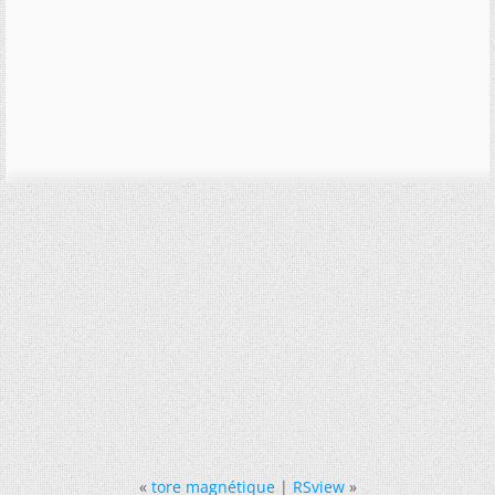
«
tore magnétique
|
RSview
»