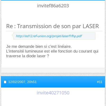
invitef86a6203
Re : Transmission de son par LASER
http://ed12.ref-union.org/projet/laserf1fhp.pdf
Je me demande bien si c'est linéaire.
L'intensité lumineuse est elle fonction du courant qui
traverse la diode laser ?
12/02/2007,
20h51
#11
invite40271050