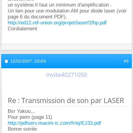
un systéme.Il faut un minimum d'amplification .
Un lien pour une modulation AM pour diode laser (voir
page 6 du document PDF).
http://ed12.ref-union.org/projet/laserf1fhp.pdf
Cordialement
12/02/2007,
15h59
#9
invite40271050
Re : Transmission de son par LASER
Bsr Yakou...
Pour pwm (page 11)
http://pdfserv.maxim-ic.com/fr/ej/EJ33.pdf
Bonne soirée