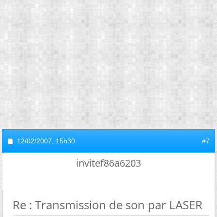
12/02/2007,
15h30
#7
invitef86a6203
Re : Transmission de son par LASER