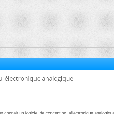
µ-électronique analogique
n connait un logiciel de conception µélectronique analogiqu