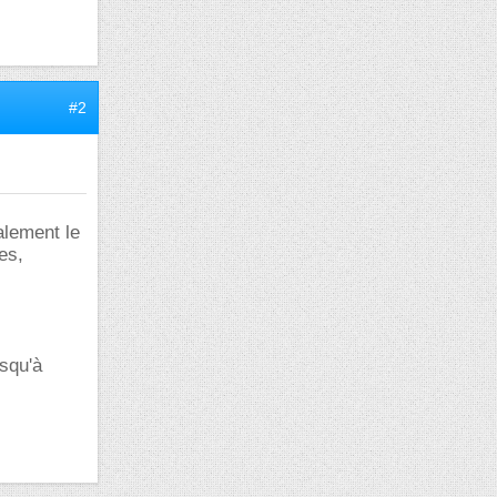
#2
alement le
es,
usqu'à