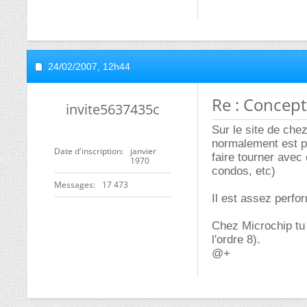
24/02/2007,
12h44
Re : Concept
invite5637435c
Sur le site de chez
normalement est pr
Date d'inscription
janvier
faire tourner avec
1970
condos, etc)
Messages
17 473
Il est assez perfo
Chez Microchip tu a
l'ordre 8).
@+