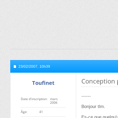
23/02/2007,
10h39
Conception 
Toufinet
------
Date d'inscription
mars
2006
Bonjour tlm.
ge
41
Es-ce que quelqu'u