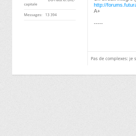
capitale
http://forums.futu
A+
Messages
13 394
-----
Pas de complexes: je 