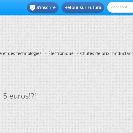
S'inscrire
Retour sur Futura

e et des technologies
Électronique
Chutes de prix: l'inductan
 5 euros!?!