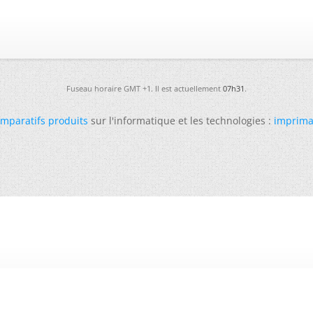
Fuseau horaire GMT +1. Il est actuellement
07h31
.
mparatifs produits
sur l'informatique et les technologies :
imprima
-
Futura
-
Archives
-
Conso
-