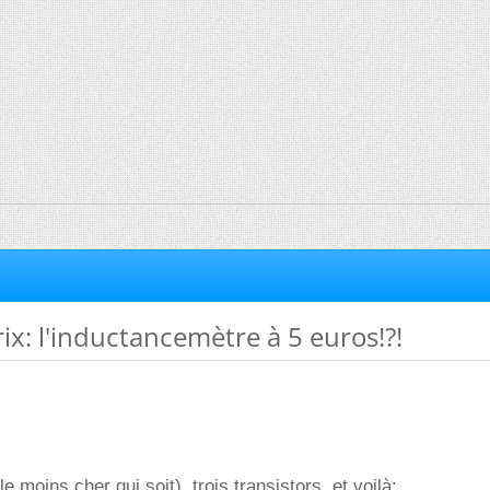
ix: l'inductancemètre à 5 euros!?!
le moins cher qui soit), trois transistors, et voilà: