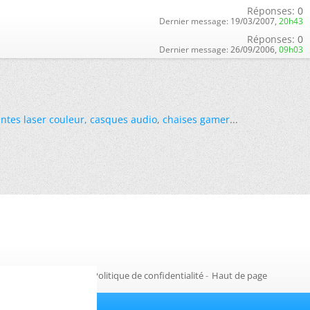
Réponses:
0
Dernier message:
19/03/2007,
20h43
Réponses:
0
Dernier message:
26/09/2006,
09h03
ntes laser couleur
,
casques audio
,
chaises gamer
...
Gestion des cookies
-
Politique de confidentialité
-
Haut de page