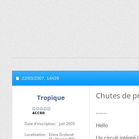
22/03/2007,
14h39
Chutes de pr
Tropique
------
Date d'inscription
juin 2005
Hello
Localisation
Entre Groland-
Un circuit intégré (
Du-Haut et BXL-