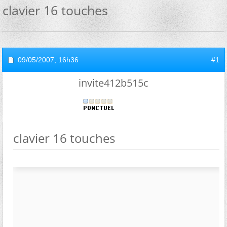
clavier 16 touches
09/05/2007,
16h36
#1
invite412b515c
clavier 16 touches