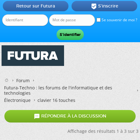
Retour sur Futura
S'inscrire

Se souvenir de moi ?
Forum
Futura-Techno : les forums de l'informatique et des
technologies
Électronique
clavier 16 touches

RÉPONDRE À LA DISCUSSION
Affichage des résultats 1 à 3 sur 3