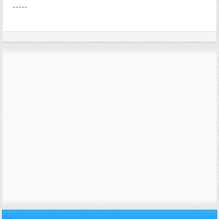
-----