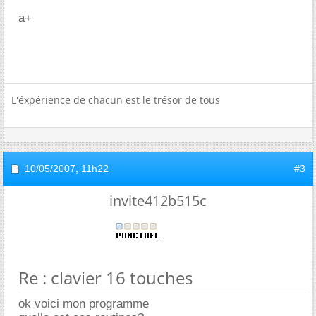
a+
L'éxpérience de chacun est le trésor de tous
10/05/2007,
11h22
#3
invite412b515c
Re : clavier 16 touches
ok voici mon programme