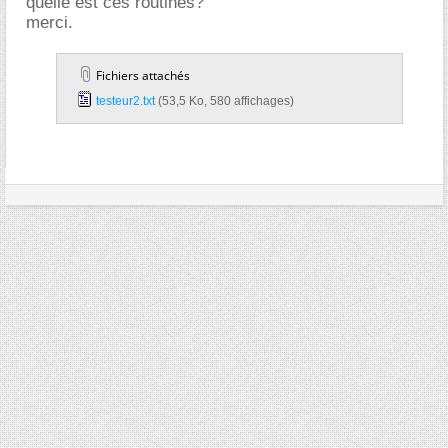
quelle est ces routines?
merci.
Fichiers attachés
testeur2.txt‎
(53,5 Ko, 580 affichages)