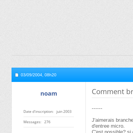
03/09/2004,
08h20
Comment bra
noam
------
Date d'inscription
juin 2003
J'aimerais branch
Messages
276
d'entree micro.
C'est possible? si