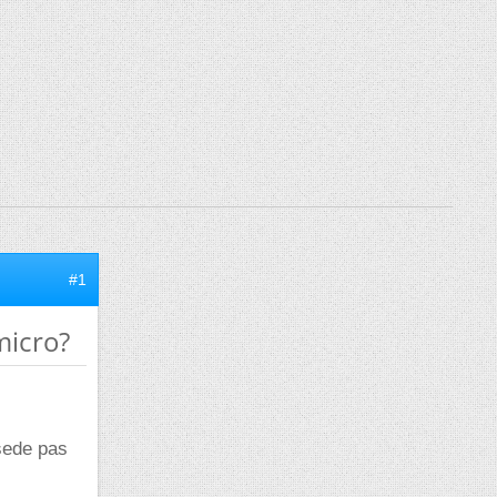
#1
micro?
sede pas