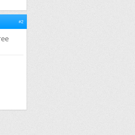
#2
ree