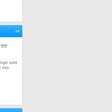
#4
ree
empli sont
t moi