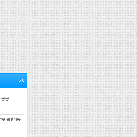
#3
ree
ne entrée