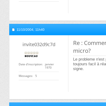
11/10/2004,
11h40
Re : Commen
invite032d9c7d
micro?
Le probleme n'est 
toujours facil à ré
Date d'inscription
janvier
1970
signe.
Messages
5