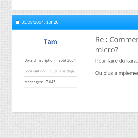
03/09/2004,
10h20
Re : Commen
Tam
micro?
Date d'inscription
août 2004
Pour faire du karao
Localisation
ici, 20 ans déjà...
Ou plus simplemen
Messages
7 045