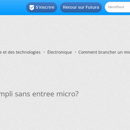
S'inscrire
Retour sur Futura

e et des technologies
Électronique
Comment brancher un micr
pli sans entree micro?