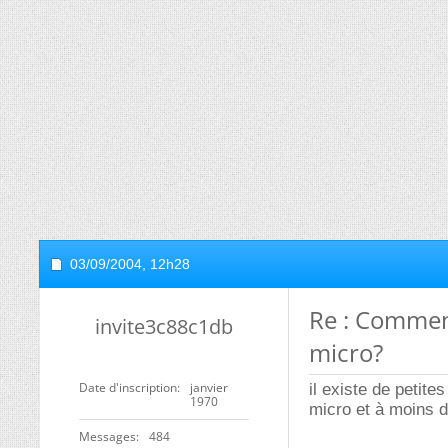
03/09/2004,
12h28
Re : Commen
invite3c88c1db
micro?
Date d'inscription
janvier
il existe de peti
1970
micro et à moins 
Messages
484