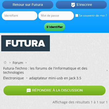
Retour sur Futura
S'inscrire

Se souvenir de moi ?
Forum
Futura-Techno : les forums de l'informatique et des
technologies
Électronique
adaptateur mini-usb en Jack 3.5

RÉPONDRE À LA DISCUSSION
Affichage des résultats 1 à 1 sur 1