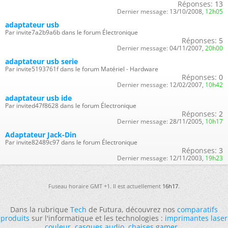
Réponses:
13
Dernier message:
13/10/2008,
12h05
adaptateur usb
Par invite7a2b9a6b dans le forum Électronique
Réponses:
5
Dernier message:
04/11/2007,
20h00
adaptateur usb serie
Par invite5193761f dans le forum Matériel - Hardware
Réponses:
0
Dernier message:
12/02/2007,
10h42
adaptateur usb ide
Par invited47f8628 dans le forum Électronique
Réponses:
2
Dernier message:
28/11/2005,
10h17
Adaptateur Jack-Din
Par invite82489c97 dans le forum Électronique
Réponses:
3
Dernier message:
12/11/2003,
19h23
Fuseau horaire GMT +1. Il est actuellement
16h17
.
Dans la rubrique
Tech
de Futura, découvrez nos
comparatifs
produits
sur l'informatique et les technologies :
imprimantes laser
couleur
,
casques audio
,
chaises gamer
...