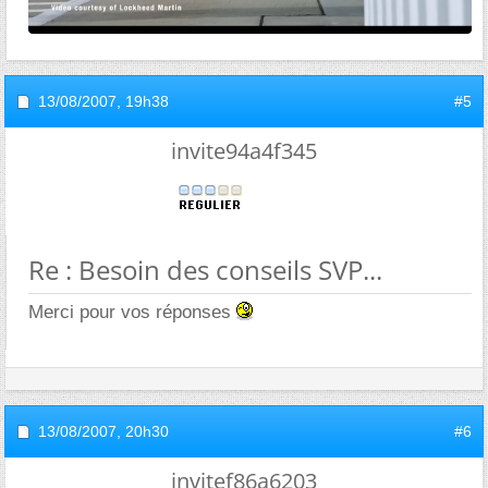
13/08/2007,
19h38
#5
invite94a4f345
Re : Besoin des conseils SVP...
Merci pour vos réponses
13/08/2007,
20h30
#6
invitef86a6203