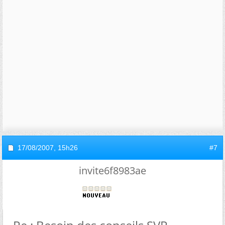
17/08/2007,
15h26
#7
invite6f8983ae