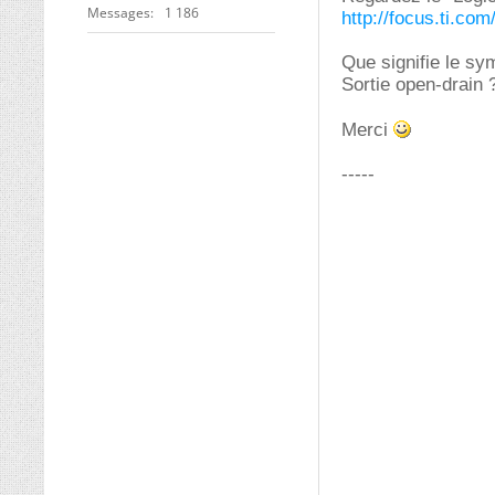
Messages
1 186
http://focus.ti.co
Que signifie le sy
Sortie open-drain 
Merci
-----