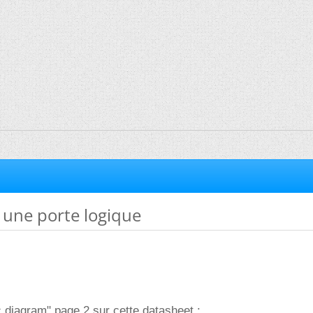
 une porte logique
 diagram" page 2 sur cette datasheet :