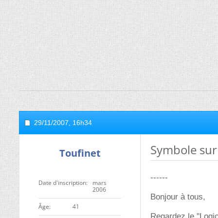
29/11/2007,
16h34
Symbole sur
Toufinet
------
Date d'inscription
mars
2006
Bonjour à tous,
ge
41
Regardez le "Logic