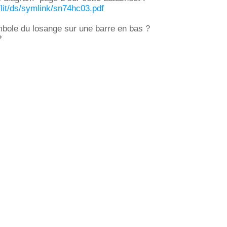
m/lit/ds/symlink/sn74hc03.pdf
mbole du losange sur une barre en bas ?
?