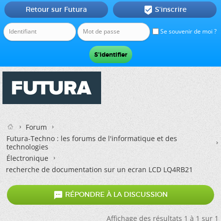
Retour sur Futura
S'inscrire

Se souvenir de moi ?
Forum
Futura-Techno : les forums de l'informatique et des
technologies
Électronique
recherche de documentation sur un ecran LCD LQ4RB21

RÉPONDRE À LA DISCUSSION
Affichage des résultats 1 à 1 sur 1