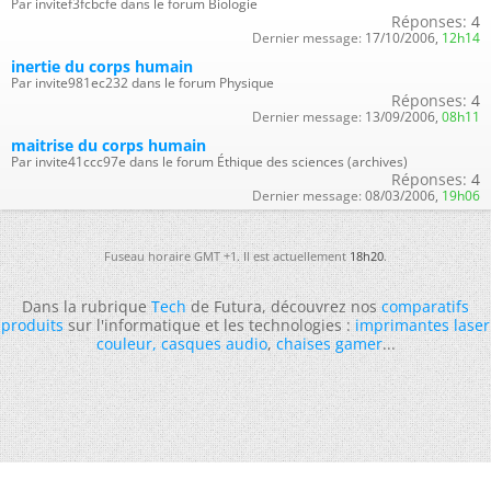
Par invitef3fcbcfe dans le forum Biologie
Réponses:
4
Dernier message:
17/10/2006,
12h14
inertie du corps humain
Par invite981ec232 dans le forum Physique
Réponses:
4
Dernier message:
13/09/2006,
08h11
maitrise du corps humain
Par invite41ccc97e dans le forum Éthique des sciences (archives)
Réponses:
4
Dernier message:
08/03/2006,
19h06
Fuseau horaire GMT +1. Il est actuellement
18h20
.
Dans la rubrique
Tech
de Futura, découvrez nos
comparatifs
produits
sur l'informatique et les technologies :
imprimantes laser
couleur
,
casques audio
,
chaises gamer
...