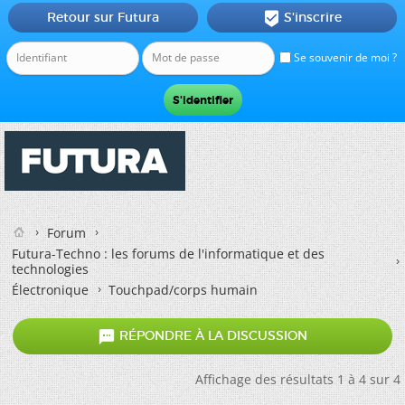
Retour sur Futura
S'inscrire

Se souvenir de moi ?
Forum
Futura-Techno : les forums de l'informatique et des
technologies
Électronique
Touchpad/corps humain

RÉPONDRE À LA DISCUSSION
Affichage des résultats 1 à 4 sur 4