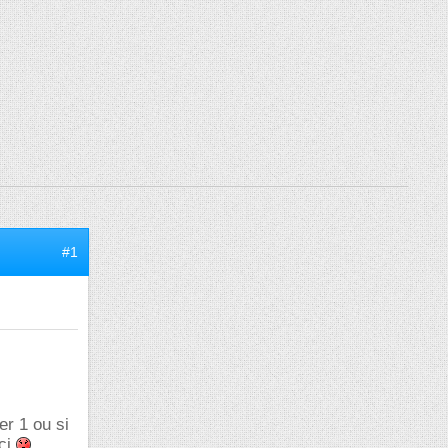
#1
er 1 ou si
rci