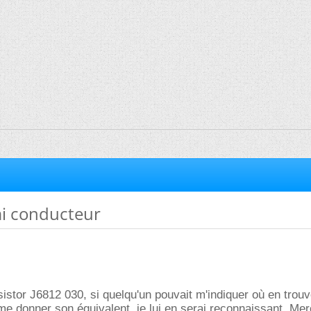
i conducteur
sistor J6812 030, si quelqu'un pouvait m'indiquer où en trouv
me donner son équivalent, je lui en serai reconnaissant. Me