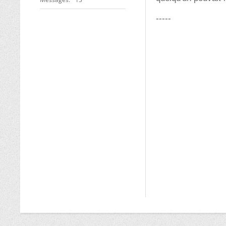
-----