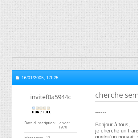
16/01/2005,
17h25
cherche sem
invitef0a5944c
------
Date d'inscription
janvier
Bonjour à tous,
1970
je cherche un tran
quelqu'un pouvait 
Messages
13