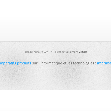
Fuseau horaire GMT +1. Il est actuellement
22h10
.
mparatifs produits
sur l'informatique et les technologies :
imprima