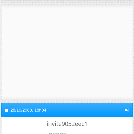
28/10/2008,
18h04
#4
invite9052eec1