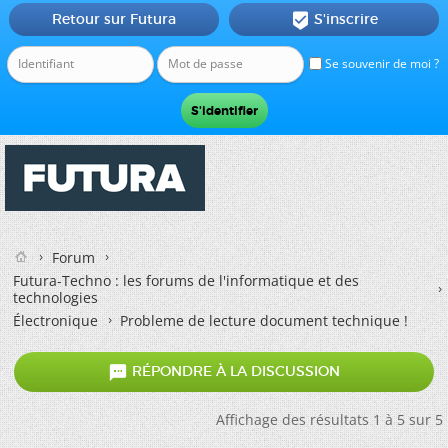
Retour sur Futura
S'inscrire

Se souvenir de moi ?
Forum
Futura-Techno : les forums de l'informatique et des
technologies
Électronique
Probleme de lecture document technique !

RÉPONDRE À LA DISCUSSION
Affichage des résultats 1 à 5 sur 5