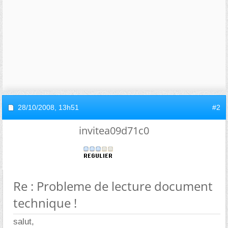
28/10/2008,
13h51
#2
invitea09d71c0
Re : Probleme de lecture document
technique !
salut,