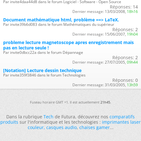
Par invite4daa44d8 dans le forum Logiciel - Software - Open Source
Réponses:
14
Dernier message:
13/03/2008,
18h16
Document mathématique html, problème ==> LaTeX.
Par invite39b6d083 dans le forum Mathématiques du supérieur
Réponses:
2
Dernier message:
15/06/2007,
19h04
probleme lecture magnetoscope apres enregistrement mais
pas en lecture seule !
Par invite0dbcc22a dans le forum Dépannage
Réponses:
2
Dernier message:
27/07/2005,
09h44
[Notation] Lecture dessin technique
Par invite359f3846 dans le forum Technologies
Réponses:
0
Dernier message:
31/03/2005,
13h59
Fuseau horaire GMT +1. Il est actuellement
21h45
.
Dans la rubrique
Tech
de Futura, découvrez nos
comparatifs
produits
sur l'informatique et les technologies :
imprimantes laser
couleur
,
casques audio
,
chaises gamer
...