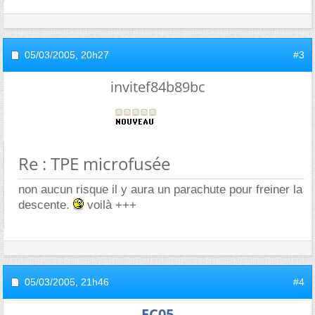
05/03/2005,
20h27
#3
invitef84b89bc
Re : TPE microfusée
non aucun risque il y aura un parachute pour freiner la
descente.
voilà +++
05/03/2005,
21h46
#4
FC05