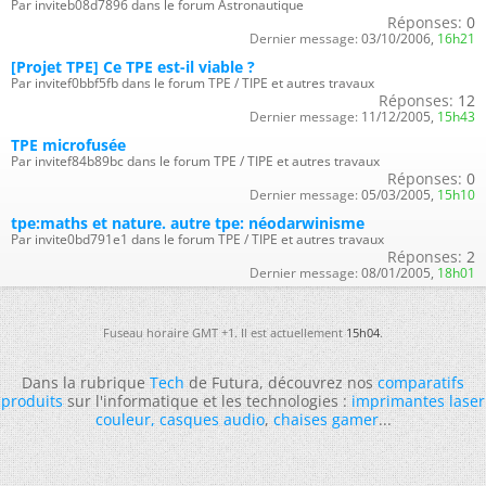
Par inviteb08d7896 dans le forum Astronautique
Réponses:
0
Dernier message:
03/10/2006,
16h21
[Projet TPE] Ce TPE est-il viable ?
Par invitef0bbf5fb dans le forum TPE / TIPE et autres travaux
Réponses:
12
Dernier message:
11/12/2005,
15h43
TPE microfusée
Par invitef84b89bc dans le forum TPE / TIPE et autres travaux
Réponses:
0
Dernier message:
05/03/2005,
15h10
tpe:maths et nature. autre tpe: néodarwinisme
Par invite0bd791e1 dans le forum TPE / TIPE et autres travaux
Réponses:
2
Dernier message:
08/01/2005,
18h01
Fuseau horaire GMT +1. Il est actuellement
15h04
.
Dans la rubrique
Tech
de Futura, découvrez nos
comparatifs
produits
sur l'informatique et les technologies :
imprimantes laser
couleur
,
casques audio
,
chaises gamer
...