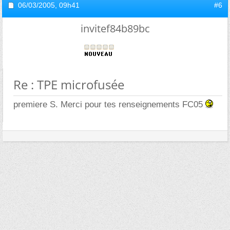
06/03/2005,
09h41
#6
invitef84b89bc
Re : TPE microfusée
premiere S. Merci pour tes renseignements FC05