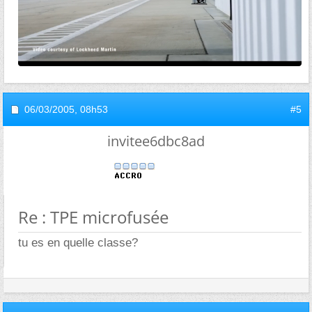
06/03/2005,
08h53
#5
invitee6dbc8ad
Re : TPE microfusée
tu es en quelle classe?