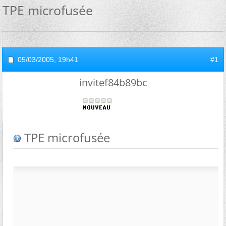
TPE microfusée
05/03/2005,
19h41
#1
invitef84b89bc
TPE microfusée