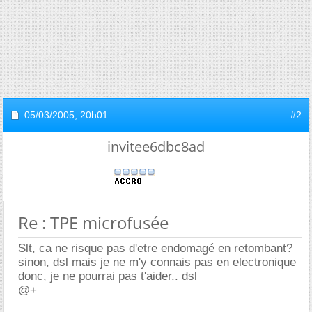
05/03/2005,
20h01
#2
invitee6dbc8ad
Re : TPE microfusée
Slt, ca ne risque pas d'etre endomagé en retombant?
sinon, dsl mais je ne m'y connais pas en electronique
donc, je ne pourrai pas t'aider.. dsl
@+