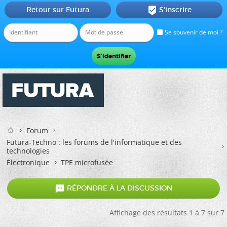
Retour sur Futura
S'inscrire

Se souvenir de moi ?
Forum
Futura-Techno : les forums de l'informatique et des
technologies
Électronique
TPE microfusée

RÉPONDRE À LA DISCUSSION
Affichage des résultats 1 à 7 sur 7