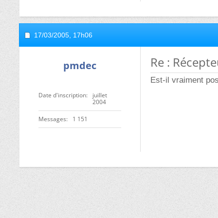
17/03/2005,
17h06
Re : Récepteu
pmdec
Est-il vraiment poss
Date d'inscription
juillet
2004
Messages
1 151