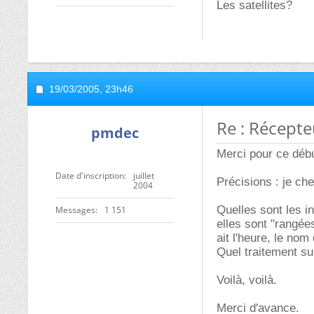
Les satellites?
19/03/2005,
23h46
Re : Récepteu
pmdec
Merci pour ce débu
Date d'inscription
juillet
Précisions : je ch
2004
Quelles sont les i
Messages
1 151
elles sont "rangées
ait l'heure, le nom
Quel traitement su
Voilà, voilà.
Merci d'avance.