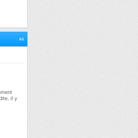
#4
omment
te, il y