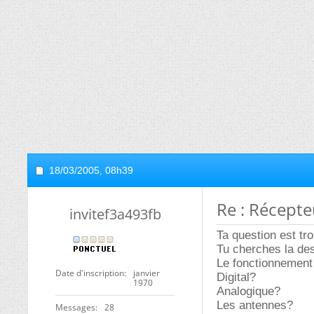
18/03/2005,
08h39
Re : Récepteu
invitef3a493fb
Ta question est tr
Tu cherches la de
Le fonctionnement 
Date d'inscription
janvier
Digital?
1970
Analogique?
Les antennes?
Messages
28