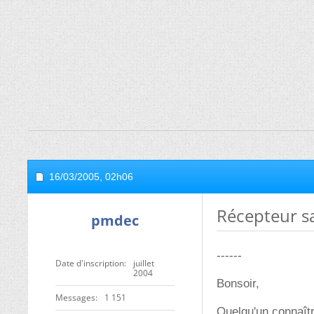
16/03/2005,
02h06
Récepteur sa
pmdec
------
Date d'inscription
juillet
2004
Bonsoir,
Messages
1 151
Quelqu'un connaîtra