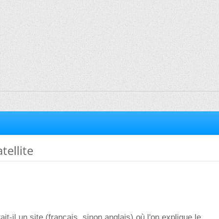
tellite
it-il un site (français, sinon anglais) où l'on explique le