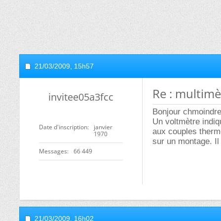
21/03/2009,
15h57
Re : multimè
invitee05a3fcc
Bonjour chmoindr
Un voltmètre indiq
Date d'inscription
janvier
aux couples thermo
1970
sur un montage. Il
Messages
66 449
21/03/2009,
16h02