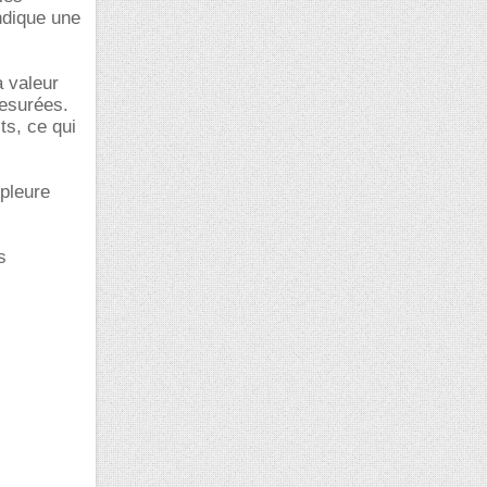
indique une
a valeur
mesurées.
ts, ce qui
 pleure
s