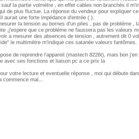
 sauf la partie volmétre , en effet cables non branchés il m'
qui de plus fluctue. La réponse du vendeur pour expliquer ce
l aurait une forte impédance d'entrée ( ).
mesurer la tension au bornes d'un piles , pas de probléme , l
nte ,j'espere que ce probléme ne faussera pas les valeurs 
voir a mesurer des absences de tension , autrement dit 0 vol
ide" le multimètre m'indique ces satanée valeurs fantômes.
ose de reprendre l'appareil (mastech 8226t), mais bon j'en
e avec ses fonctions et liaison pc a ce prix la
pour votre lecture et eventuelle réponse , moi qui débute dan
ela commence mal...