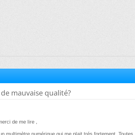
 de mauvaise qualité?
erci de me lire ,
 un multimètre numérique qui me plait trés fortement .Toutes 