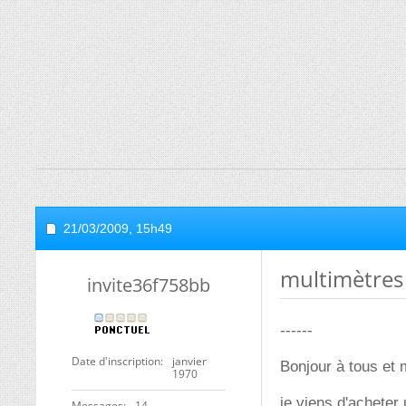
21/03/2009,
15h49
multimètres
invite36f758bb
------
Date d'inscription
janvier
Bonjour à tous et m
1970
je viens d'acheter
Messages
14