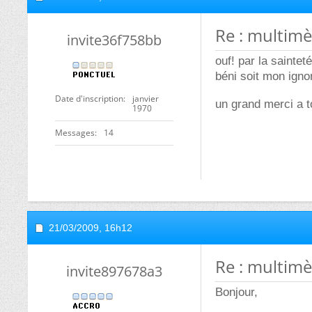
Re : multimè
invite36f758bb
ouf! par la saintet
béni soit mon ign
Date d'inscription
janvier
un grand merci a 
1970
Messages
14
21/03/2009,
16h12
Re : multimè
invite897678a3
Bonjour,