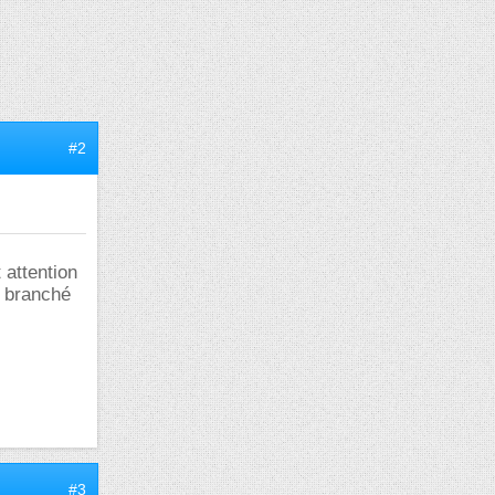
#2
 attention
t branché
#3