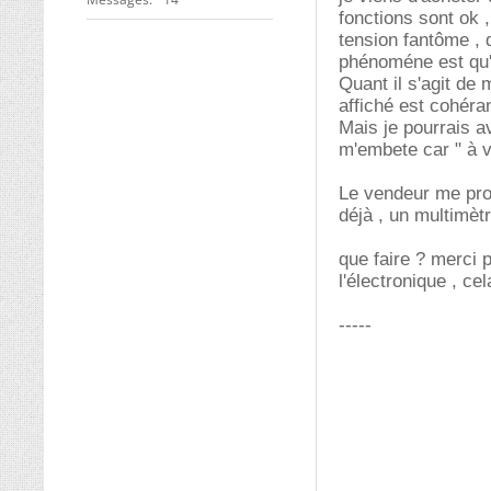
fonctions sont ok ,
tension fantôme , 
phénoméne est qu'i
Quant il s'agit de 
affiché est cohéra
Mais je pourrais a
m'embete car " à v
Le vendeur me prop
déjà , un multimètr
que faire ? merci 
l'électronique , c
-----