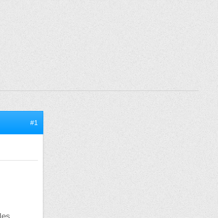
#1
les