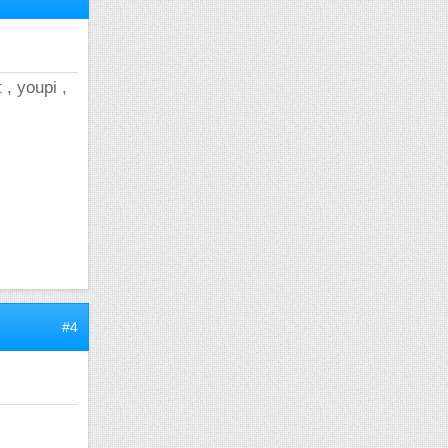
 , youpi ,
#4