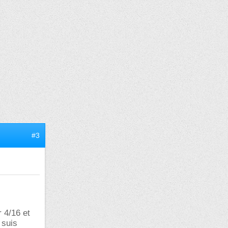
#3
 4/16 et
 suis