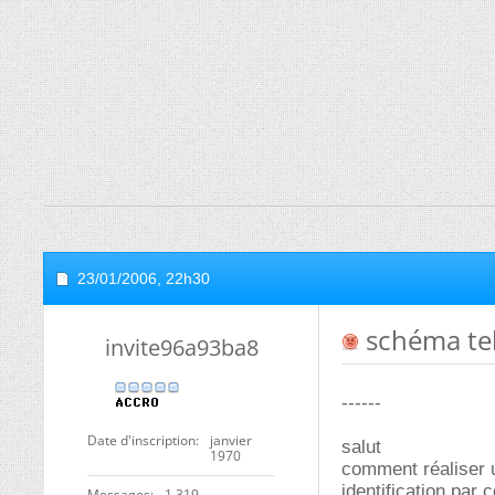
23/01/2006,
22h30
schéma te
invite96a93ba8
------
Date d'inscription
janvier
salut
1970
comment réaliser 
identification par
Messages
1 319