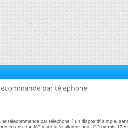
lecommande par télephone
une télecommande par télephone ? un dispositif simple, san
 code ou ces truc là? juste faire allumer une LED parmis 12 