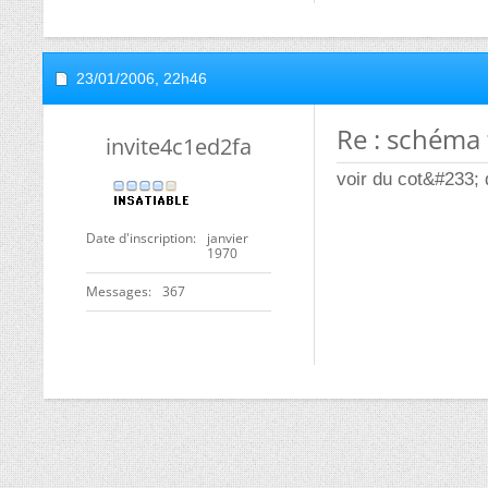
23/01/2006,
22h46
Re : schéma
invite4c1ed2fa
voir du cot&#233;
Date d'inscription
janvier
1970
Messages
367