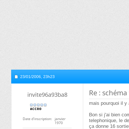
23/01/2006,
23h23
Re : schéma
invite96a93ba8
mais pourquoi il y
Bon si j'ai bien co
Date d'inscription
janvier
telephonique, le d
1970
ça donne 16 sorties