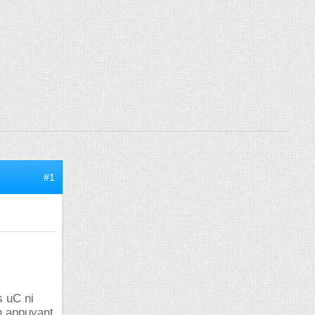
#1
s uC ni
en appuyant